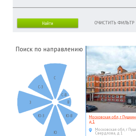
ОЧИСТИТЬ ФИЛЬТР
Поиск по направлению
С
С-З
С-В
В
З
Ю-З
Ю-В
Московская обл, г Пушкин
д 1
Московская обл, г Пуш
Ю
Свердлова, д 1