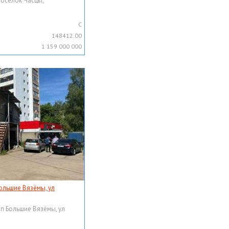
поселок Часцы,
C
148412.00
1 159 000 000
ольшие Вязёмы, ул
рп Большие Вязёмы, ул