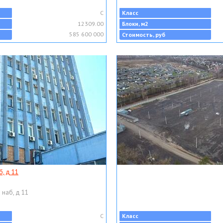
C
Класс
12309.00
Блоки, м2
585 600 000
Стоимость, руб
, д 11
 наб, д 11
C
Класс