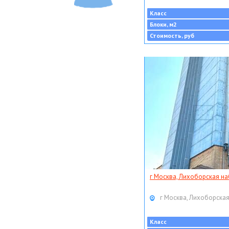
Класс
Блоки, м2
Стоимость, руб
г Москва, Лихоборская наб
г Москва, Лихоборская
Класс