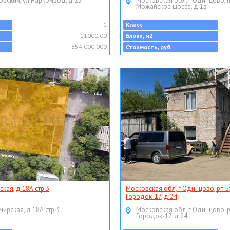
овский, ул Наркомвод, д 25
Московская обл, г Одинцово, 
Можайское шоссе, д 1в
C
Класс
11000.00
Блоки, м2
854 000 000
Стоимость, руб
ская, д 18А стр 3
Московская обл, г Одинцово, рп Б
Городок-17, д 24
мирская, д 18А стр 3
Московская обл, г Одинцово, 
Городок-17, д 24