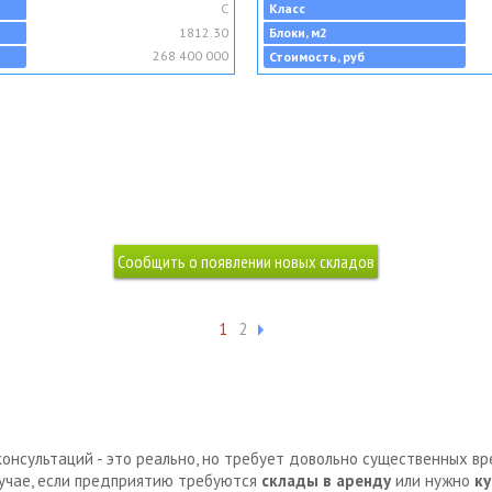
C
Класс
1812.30
Блоки, м2
268 400 000
Стоимость, руб
1
2
консультаций - это реально, но требует довольно существенных в
лучае, если предприятию требуются
склады в аренду
или нужно
ку