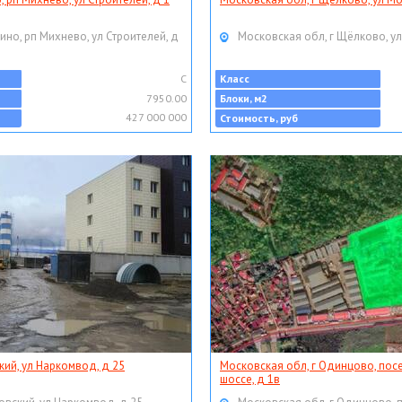
ино, рп Михнево, ул Строителей, д
Московская обл, г Щёлково, ул
C
Класс
7950.00
Блоки, м2
427 000 000
Стоимость, руб
кий, ул Наркомвод, д 25
Московская обл, г Одинцово, пос
шоссе, д 1в