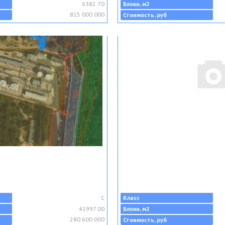
6382.70
Блоки, м2
815 000 000
Стоимость, руб
C
Класс
41997.00
Блоки, м2
280 600 000
Стоимость, руб