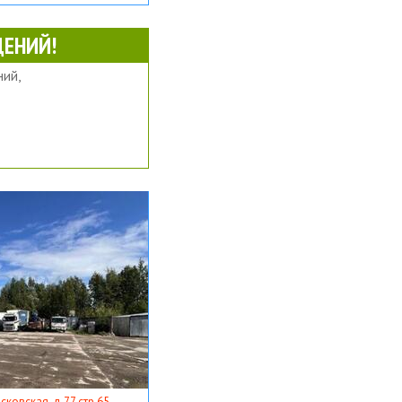
ЕНИЙ!
ий,
ковская, д 77 стр 65