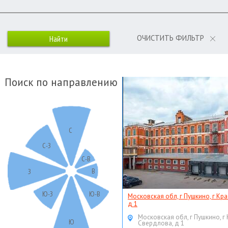
ОЧИСТИТЬ ФИЛЬТР
Поиск по направлению
С
С-З
С-В
В
З
Ю-З
Ю-В
Московская обл, г Пушкино, г Кр
д 1
Московская обл, г Пушкино, г
Ю
Свердлова, д 1