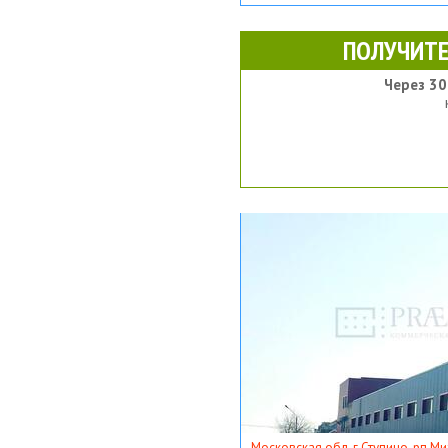
ПОЛУЧИТЕ
Через 30
Московская обл, г Ступино, рп Ми