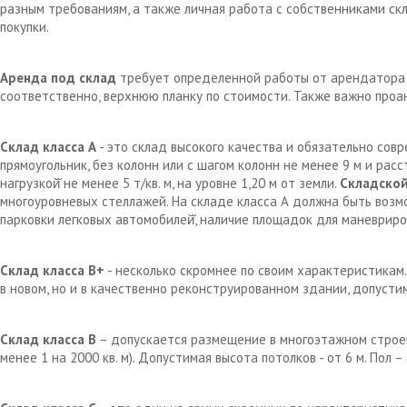
разным требованиям, а также личная работа с собственниками с
покупки.
Аренда под склад
требует определенной работы от арендатора д
соответственно, верхнюю планку по стоимости. Также важно проа
Склад класса А
- это склад высокого качества и обязательно сов
прямоугольник, без колонн или с шагом колонн не менее 9 м и рас
нагрузкой̆ не менее 5 т/кв. м, на уровне 1,20 м от земли.
Складской
многоуровневых стеллажей. На складе класса А должна быть возм
парковки легковых автомобилей̆, наличие площадок для маневрир
Склад класса В+
- несколько скромнее по своим характеристикам.
в новом, но и в качественно реконструированном здании, допустим
Склад класса В
– допускается размещение в многоэтажном строен
менее 1 на 2000 кв. м). Допустимая высота потолков - от 6 м. Пол 