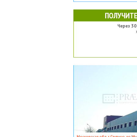
ПОЛУЧИТЕ
Через 30
Московская обл, г Ступино, рп Ми