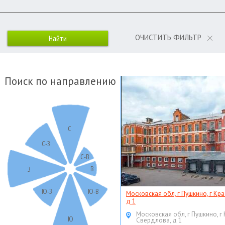
ОЧИСТИТЬ ФИЛЬТР
Поиск по направлению
С
С-З
С-В
В
З
Ю-З
Ю-В
Московская обл, г Пушкино, г Кр
д 1
Московская обл, г Пушкино, г
Ю
Свердлова, д 1