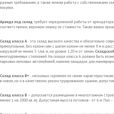
разным требованиям, а также личная работа с собственниками с
покупки.
Аренда под склад
требует определенной работы от арендатора д
соответственно, верхнюю планку по стоимости. Также важно проа
Склад класса А
- это склад высокого качества и обязательно сов
прямоугольник, без колонн или с шагом колонн не менее 9 м и рас
нагрузкой̆ не менее 5 т/кв. м, на уровне 1,20 м от земли.
Складской
многоуровневых стеллажей. На складе класса А должна быть возм
парковки легковых автомобилей̆, наличие площадок для маневрир
Склад класса В+
- несколько скромнее по своим характеристикам.
в новом, но и в качественно реконструированном здании, допустим
Склад класса В
– допускается размещение в многоэтажном строен
менее 1 на 2000 кв. м). Допустимая высота потолков - от 6 м. Пол 