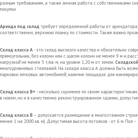
разным требованиям, а также личная работа с собственниками с
покупки.
Аренда под склад
требует определенной работы от арендатора д
соответственно, верхнюю планку по стоимости. Также важно проа
Склад класса А
- это склад высокого качества и обязательно сов
прямоугольник, без колонн или с шагом колонн не менее 9 м и рас
нагрузкой̆ не менее 5 т/кв. м, на уровне 1,20 м от земли.
Складской
многоуровневых стеллажей. На складе класса А должна быть возм
парковки легковых автомобилей̆, наличие площадок для маневрир
Склад класса В+
- несколько скромнее по своим характеристикам.
в новом, но и в качественно реконструированном здании, допустим
Склад класса В
– допускается размещение в многоэтажном строен
менее 1 на 2000 кв. м). Допустимая высота потолков - от 6 м. Пол 