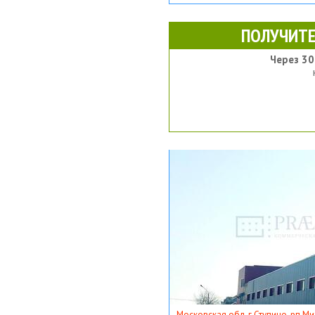
ПОЛУЧИТЕ
Через 30
Московская обл, г Ступино, рп Ми