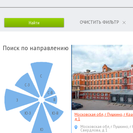
ОЧИСТИТЬ ФИЛЬТР
Поиск по направлению
С
С-З
С-В
В
З
Ю-З
Ю-В
Московская обл, г Пушкино, г Кр
д 1
Московская обл, г Пушкино, г
Ю
Свердлова, д 1