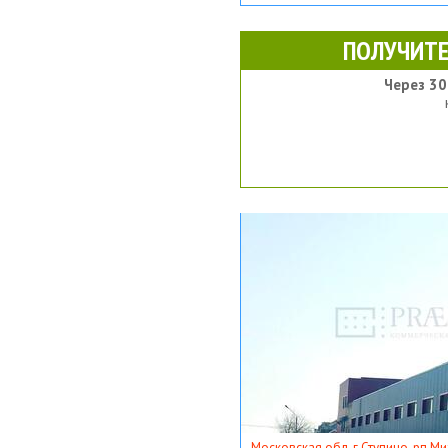
ПОЛУЧИТЕ
Через 30
Московская обл, г Ступино, рп Ми