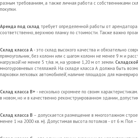
разным требованиям, а также личная работа с собственниками с
покупки.
Аренда под склад
требует определенной работы от арендатора д
соответственно, верхнюю планку по стоимости. Также важно проа
Склад класса А
- это склад высокого качества и обязательно сов
прямоугольник, без колонн или с шагом колонн не менее 9 м и рас
нагрузкой̆ не менее 5 т/кв. м, на уровне 1,20 м от земли.
Складской
многоуровневых стеллажей. На складе класса А должна быть возм
парковки легковых автомобилей̆, наличие площадок для маневрир
Склад класса В+
- несколько скромнее по своим характеристикам.
в новом, но и в качественно реконструированном здании, допустим
Склад класса В
– допускается размещение в многоэтажном строен
менее 1 на 2000 кв. м). Допустимая высота потолков - от 6 м. Пол 