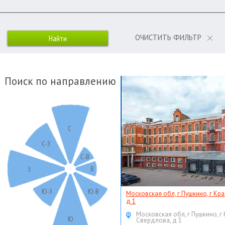
ОЧИСТИТЬ ФИЛЬТР
Поиск по направлению
С
С-З
С-В
В
З
Ю-З
Ю-В
Московская обл, г Пушкино, г Кр
д 1
Московская обл, г Пушкино, г
Ю
Свердлова, д 1