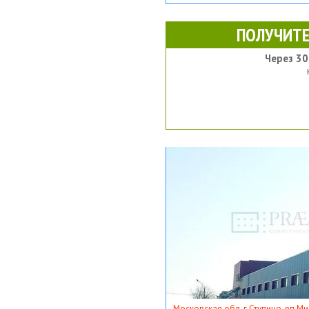
ПОЛУЧИТЕ
Через 30
Московская обл, г Ступино, рп Ми