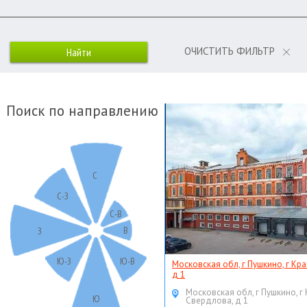
ОЧИСТИТЬ ФИЛЬТР
Поиск по направлению
С
С-З
С-В
В
З
Ю-З
Ю-В
Московская обл, г Пушкино, г Кр
д 1
Московская обл, г Пушкино, г
Ю
Свердлова, д 1