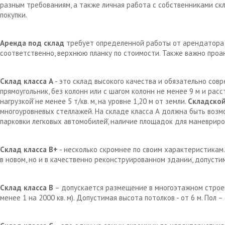
разным требованиям, а также личная работа с собственниками с
покупки.
Аренда под склад
требует определенной работы от арендатора д
соответственно, верхнюю планку по стоимости. Также важно проа
Склад класса А
- это склад высокого качества и обязательно сов
прямоугольник, без колонн или с шагом колонн не менее 9 м и рас
нагрузкой̆ не менее 5 т/кв. м, на уровне 1,20 м от земли.
Складской
многоуровневых стеллажей. На складе класса А должна быть возм
парковки легковых автомобилей̆, наличие площадок для маневрир
Склад класса В+
- несколько скромнее по своим характеристикам.
в новом, но и в качественно реконструированном здании, допустим
Склад класса В
– допускается размещение в многоэтажном строен
менее 1 на 2000 кв. м). Допустимая высота потолков - от 6 м. Пол 