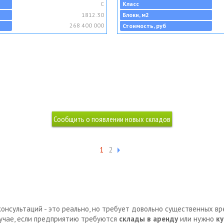
C
Класс
1812.30
Блоки, м2
268 400 000
Стоимость, руб
1
2
консультаций - это реально, но требует довольно существенных в
лучае, если предприятию требуются
склады в аренду
или нужно
ку