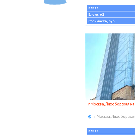
Класс
Блоки, м2
Стоимость, руб
г Москва, Лихоборская наб
г Москва, Лихоборская
Класс