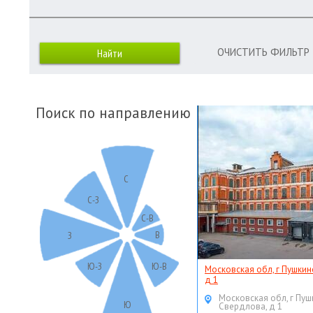
ОЧИСТИТЬ ФИЛЬТР
Поиск по направлению
С
С-З
С-В
В
З
Ю-З
Ю-В
Московская обл, г Пушкин
д 1
Московская обл, г Пуш
Ю
Свердлова, д 1