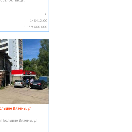
поселок Часцы,
C
148412.00
1 159 000 000
ольшие Вязёмы, ул
рп Большие Вязёмы, ул