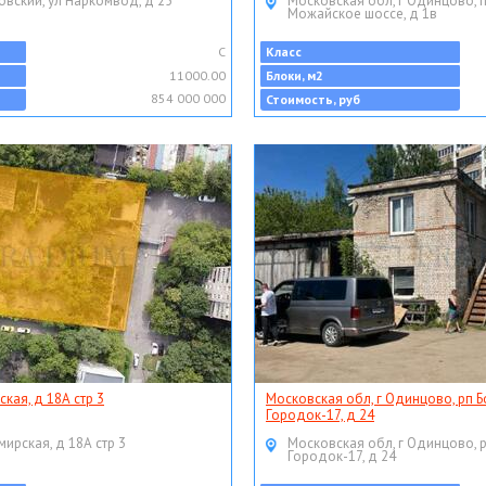
овский, ул Наркомвод, д 25
Московская обл, г Одинцово, 
Можайское шоссе, д 1в
C
Класс
11000.00
Блоки, м2
854 000 000
Стоимость, руб
ская, д 18А стр 3
Московская обл, г Одинцово, рп Б
Городок-17, д 24
мирская, д 18А стр 3
Московская обл, г Одинцово, 
Городок-17, д 24