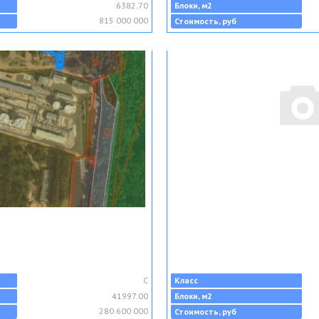
6382.70
Блоки, м2
815 000 000
Стоимость, руб
C
Класс
41997.00
Блоки, м2
280 600 000
Стоимость, руб