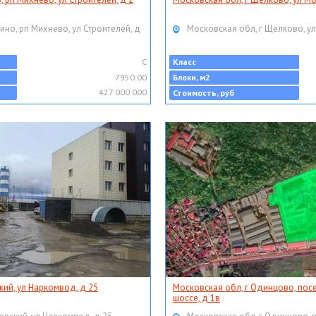
ино, рп Михнево, ул Строителей, д
Московская обл, г Щёлково, ул
C
Класс
7950.00
Блоки, м2
427 000 000
Стоимость, руб
кий, ул Наркомвод, д 25
Московская обл, г Одинцово, пос
шоссе, д 1в