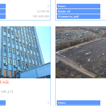
C
Класс
12309.00
Блоки, м2
585 600 000
Стоимость, руб
, д 11
 наб, д 11
C
Класс