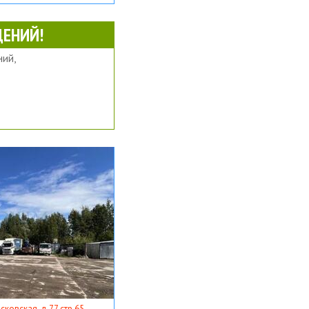
ЕНИЙ!
ий,
ковская, д 77 стр 65