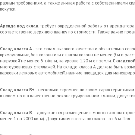
разным требованиям, а также личная работа с собственниками с
покупки.
Аренда под склад
требует определенной работы от арендатора д
соответственно, верхнюю планку по стоимости. Также важно проа
Склад класса А
- это склад высокого качества и обязательно сов
прямоугольник, без колонн или с шагом колонн не менее 9 м и рас
нагрузкой̆ не менее 5 т/кв. м, на уровне 1,20 м от земли.
Складской
многоуровневых стеллажей. На складе класса А должна быть возм
парковки легковых автомобилей̆, наличие площадок для маневрир
Склад класса В+
- несколько скромнее по своим характеристикам.
в новом, но и в качественно реконструированном здании, допустим
Склад класса В
– допускается размещение в многоэтажном строен
менее 1 на 2000 кв. м). Допустимая высота потолков - от 6 м. Пол 