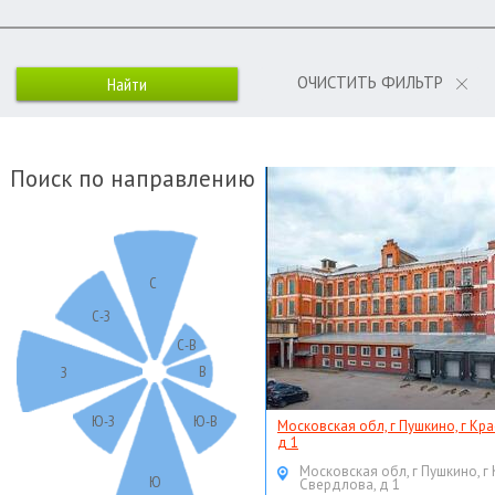
ОЧИСТИТЬ ФИЛЬТР
Поиск по направлению
С
С-З
С-В
В
З
Ю-З
Ю-В
Московская обл, г Пушкино, г Кр
д 1
Московская обл, г Пушкино, г
Ю
Свердлова, д 1