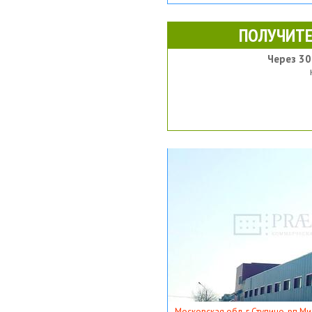
ПОЛУЧИТЕ
Через 30
Московская обл, г Ступино, рп Ми