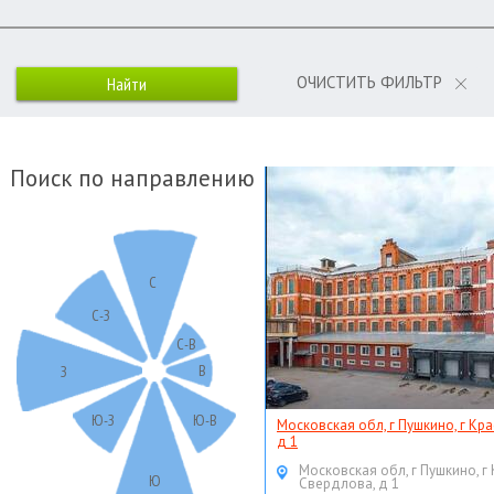
ОЧИСТИТЬ ФИЛЬТР
Поиск по направлению
С
С-З
С-В
В
З
Ю-З
Ю-В
Московская обл, г Пушкино, г Кр
д 1
Московская обл, г Пушкино, г
Ю
Свердлова, д 1