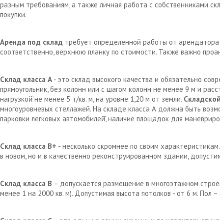
разным требованиям, а также личная работа с собственниками с
покупки.
Аренда под склад
требует определенной работы от арендатора д
соответственно, верхнюю планку по стоимости. Также важно проа
Склад класса А
- это склад высокого качества и обязательно сов
прямоугольник, без колонн или с шагом колонн не менее 9 м и рас
нагрузкой̆ не менее 5 т/кв. м, на уровне 1,20 м от земли.
Складской
многоуровневых стеллажей. На складе класса А должна быть возм
парковки легковых автомобилей̆, наличие площадок для маневрир
Склад класса В+
- несколько скромнее по своим характеристикам.
в новом, но и в качественно реконструированном здании, допустим
Склад класса В
– допускается размещение в многоэтажном строен
менее 1 на 2000 кв. м). Допустимая высота потолков - от 6 м. Пол 