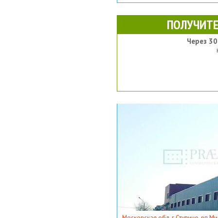
ПОЛУЧИТЕ
Через 30
Московская обл, г Ступино, рп Ми