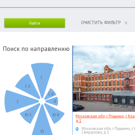
ОЧИСТИТЬ ФИЛЬТР
Поиск по направлению
С
С-З
С-В
В
З
Ю-З
Ю-В
Московская обл, г Пушкино, г Кр
д 1
Московская обл, г Пушкино, г
Ю
Свердлова, д 1