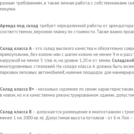
разным требованиям, а также личная работа с собственниками с
покупки.
Аренда под склад
требует определенной работы от арендатора д
соответственно, верхнюю планку по стоимости. Также важно проа
Склад класса А
- это склад высокого качества и обязательно сов
прямоугольник, без колонн или с шагом колонн не менее 9 м и рас
нагрузкой̆ не менее 5 т/кв. м, на уровне 1,20 м от земли.
Складской
многоуровневых стеллажей. На складе класса А должна быть возм
парковки легковых автомобилей̆, наличие площадок для маневрир
Склад класса В+
- несколько скромнее по своим характеристикам.
в новом, но и в качественно реконструированном здании, допустим
Склад класса В
– допускается размещение в многоэтажном строен
менее 1 на 2000 кв. м). Допустимая высота потолков - от 6 м. Пол 