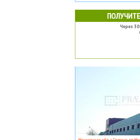
ПОЛУЧИТЕ
Через 30
Московская обл, г Ступино, рп Ми