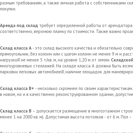
разным требованиям, а также личная работа с собственниками с
покупки.
Аренда под склад
требует определенной работы от арендатора д
соответственно, верхнюю планку по стоимости. Также важно проа
Склад класса А
- это склад высокого качества и обязательно сов
прямоугольник, без колонн или с шагом колонн не менее 9 м и рас
нагрузкой̆ не менее 5 т/кв. м, на уровне 1,20 м от земли.
Складской
многоуровневых стеллажей. На складе класса А должна быть возм
парковки легковых автомобилей̆, наличие площадок для маневрир
Склад класса В+
- несколько скромнее по своим характеристикам.
в новом, но и в качественно реконструированном здании, допустим
Склад класса В
– допускается размещение в многоэтажном строен
менее 1 на 2000 кв. м). Допустимая высота потолков - от 6 м. Пол 