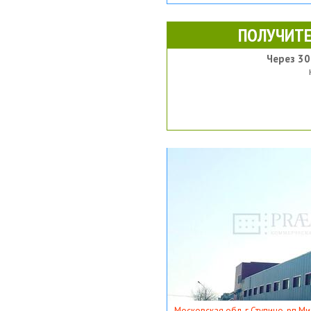
ПОЛУЧИТЕ
Через 30
Московская обл, г Ступино, рп Ми