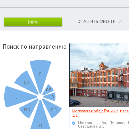
ОЧИСТИТЬ ФИЛЬТР
Поиск по направлению
С
С-З
С-В
В
З
Ю-З
Ю-В
Московская обл, г Пушкино, г Кр
д 1
Московская обл, г Пушкино, г
Ю
Свердлова, д 1