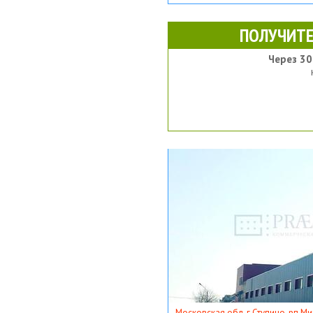
ПОЛУЧИТЕ
Через 30
Московская обл, г Ступино, рп Ми