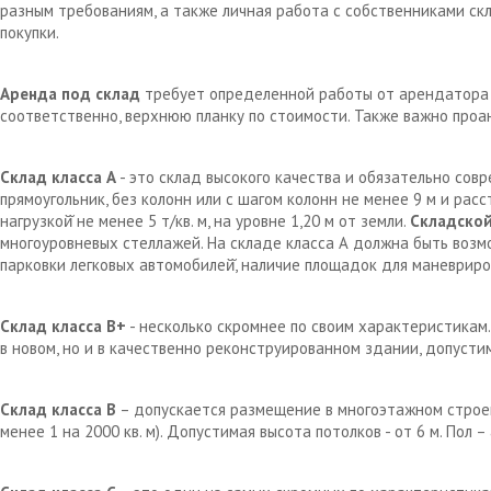
разным требованиям, а также личная работа с собственниками с
покупки.
Аренда под склад
требует определенной работы от арендатора д
соответственно, верхнюю планку по стоимости. Также важно проа
Склад класса А
- это склад высокого качества и обязательно сов
прямоугольник, без колонн или с шагом колонн не менее 9 м и рас
нагрузкой̆ не менее 5 т/кв. м, на уровне 1,20 м от земли.
Складской
многоуровневых стеллажей. На складе класса А должна быть возм
парковки легковых автомобилей̆, наличие площадок для маневрир
Склад класса В+
- несколько скромнее по своим характеристикам.
в новом, но и в качественно реконструированном здании, допустим
Склад класса В
– допускается размещение в многоэтажном строен
менее 1 на 2000 кв. м). Допустимая высота потолков - от 6 м. Пол 