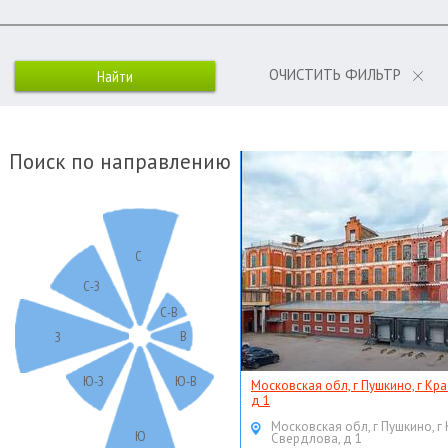
ОЧИСТИТЬ ФИЛЬТР
Поиск по направлению
С
С-З
С-В
В
З
Ю-З
Ю-В
Московская обл, г Пушкино, г Кр
д 1
Московская обл, г Пушкино, г
Ю
Свердлова, д 1