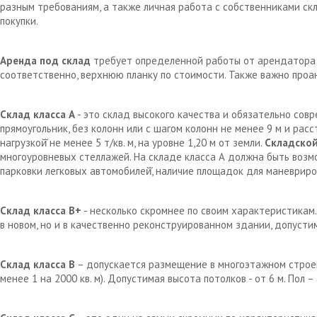
разным требованиям, а также личная работа с собственниками с
покупки.
Аренда под склад
требует определенной работы от арендатора д
соответственно, верхнюю планку по стоимости. Также важно проа
Склад класса А
- это склад высокого качества и обязательно сов
прямоугольник, без колонн или с шагом колонн не менее 9 м и рас
нагрузкой̆ не менее 5 т/кв. м, на уровне 1,20 м от земли.
Складской
многоуровневых стеллажей. На складе класса А должна быть возм
парковки легковых автомобилей̆, наличие площадок для маневрир
Склад класса В+
- несколько скромнее по своим характеристикам.
в новом, но и в качественно реконструированном здании, допустим
Склад класса В
– допускается размещение в многоэтажном строен
менее 1 на 2000 кв. м). Допустимая высота потолков - от 6 м. Пол 