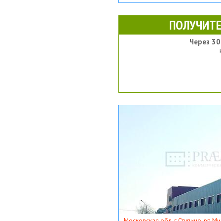
ПОЛУЧИТЕ
Через 30
Московская обл, г Ступино, рп Ми