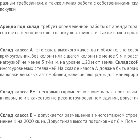
разным требованиям, а также личная работа с собственниками с
покупки.
Аренда под склад
требует определенной работы от арендатора д
соответственно, верхнюю планку по стоимости. Также важно проа
Склад класса А
- это склад высокого качества и обязательно сов
прямоугольник, без колонн или с шагом колонн не менее 9 м и рас
нагрузкой̆ не менее 5 т/кв. м, на уровне 1,20 м от земли.
Складской
многоуровневых стеллажей. На складе класса А должна быть возм
парковки легковых автомобилей̆, наличие площадок для маневрир
Склад класса В+
- несколько скромнее по своим характеристикам.
в новом, но и в качественно реконструированном здании, допустим
Склад класса В
– допускается размещение в многоэтажном строен
менее 1 на 2000 кв. м). Допустимая высота потолков - от 6 м. Пол 