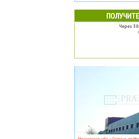
ПОЛУЧИТЕ
Через 30
Московская обл, г Ступино, рп Ми