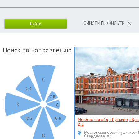
ОЧИСТИТЬ ФИЛЬТР
Поиск по направлению
С
С-З
С-В
В
З
Ю-З
Ю-В
Московская обл, г Пушкино, г Кр
д 1
Московская обл, г Пушкино, г
Ю
Свердлова, д 1