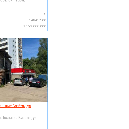
поселок Часцы,
C
148412.00
1 159 000 000
ольшие Вязёмы, ул
рп Большие Вязёмы, ул