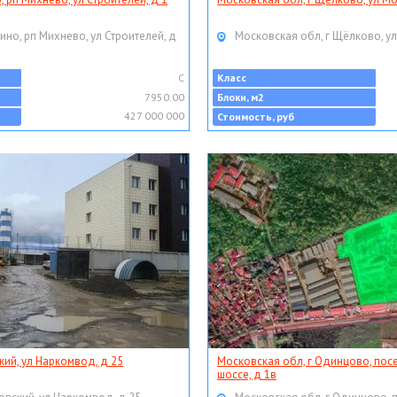
ино, рп Михнево, ул Строителей, д
Московская обл, г Щёлково, ул
C
Класс
7950.00
Блоки, м2
427 000 000
Стоимость, руб
кий, ул Наркомвод, д 25
Московская обл, г Одинцово, пос
шоссе, д 1в