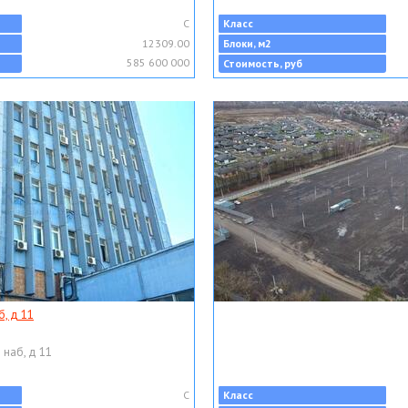
C
Класс
12309.00
Блоки, м2
585 600 000
Стоимость, руб
, д 11
 наб, д 11
C
Класс