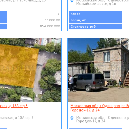
овский, ул Наркомвод, д 25
Московская обл, г Одинцово, 
Можайское шоссе, д 1в
C
Класс
11000.00
Блоки, м2
854 000 000
Стоимость, руб
ская, д 18А стр 3
Московская обл, г Одинцово, рп Б
Городок-17, д 24
мирская, д 18А стр 3
Московская обл, г Одинцово, 
Городок-17, д 24