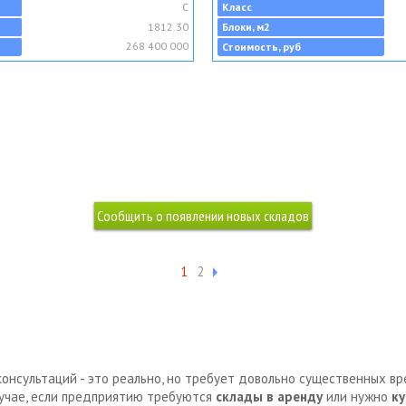
C
Класс
1812.30
Блоки, м2
268 400 000
Стоимость, руб
1
2
консультаций - это реально, но требует довольно существенных в
лучае, если предприятию требуются
склады в аренду
или нужно
ку