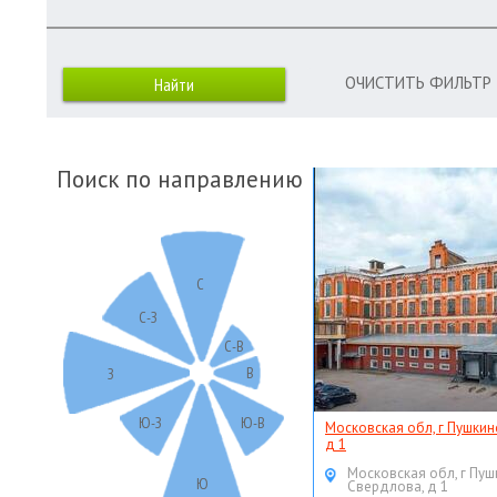
ОЧИСТИТЬ ФИЛЬТР
Поиск по направлению
С
С-З
С-В
В
З
Ю-З
Ю-В
Московская обл, г Пушкин
д 1
Московская обл, г Пуш
Ю
Свердлова, д 1