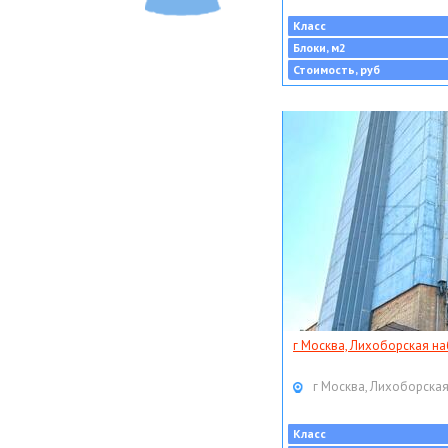
Класс
Блоки, м2
Стоимость, руб
г Москва, Лихоборская наб
г Москва, Лихоборская
Класс