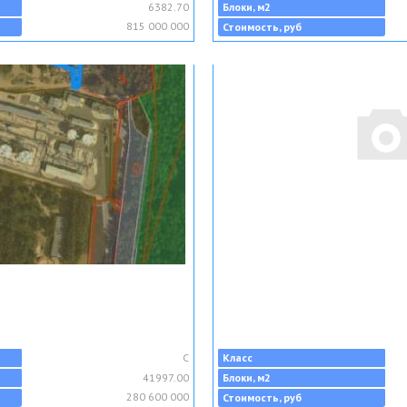
6382.70
Блоки, м2
815 000 000
Стоимость, руб
C
Класс
41997.00
Блоки, м2
280 600 000
Стоимость, руб