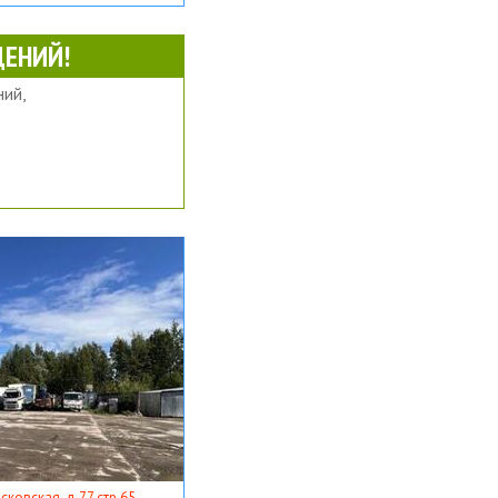
ЕНИЙ!
ий,
ковская, д 77 стр 65