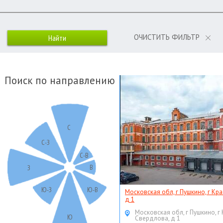
ОЧИСТИТЬ ФИЛЬТР
Поиск по направлению
С
С-З
С-В
В
З
Ю-З
Ю-В
Московская обл, г Пушкино, г Кр
д 1
Московская обл, г Пушкино, г
Ю
Свердлова, д 1