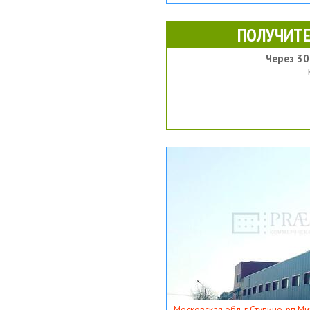
ПОЛУЧИТЕ
Через 30
Московская обл, г Ступино, рп Ми