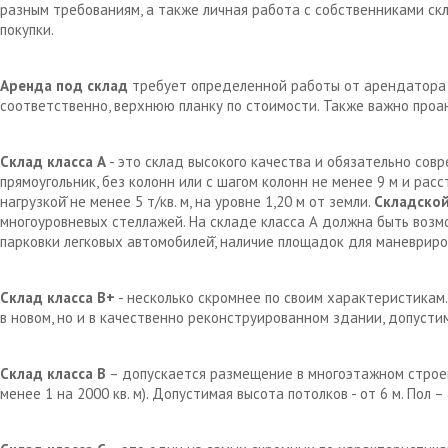
разным требованиям, а также личная работа с собственниками с
покупки.
Аренда под склад
требует определенной работы от арендатора д
соответственно, верхнюю планку по стоимости. Также важно проа
Склад класса А
- это склад высокого качества и обязательно сов
прямоугольник, без колонн или с шагом колонн не менее 9 м и рас
нагрузкой̆ не менее 5 т/кв. м, на уровне 1,20 м от земли.
Складской
многоуровневых стеллажей. На складе класса А должна быть возм
парковки легковых автомобилей̆, наличие площадок для маневрир
Склад класса В+
- несколько скромнее по своим характеристикам.
в новом, но и в качественно реконструированном здании, допустим
Склад класса В
– допускается размещение в многоэтажном строен
менее 1 на 2000 кв. м). Допустимая высота потолков - от 6 м. Пол 