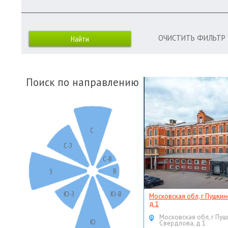
ОЧИСТИТЬ ФИЛЬТР
Поиск по направлению
С
С-З
С-В
В
З
Ю-З
Ю-В
Московская обл, г Пушкин
д 1
Московская обл, г Пуш
Ю
Свердлова, д 1