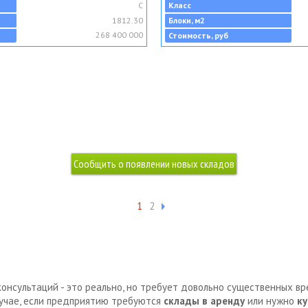
C
Класс
1812.30
Блоки, м2
268 400 000
Стоимость, руб
1
2
консультаций - это реально, но требует довольно существенных в
лучае, если предприятию требуются
склады в аренду
или нужно
ку