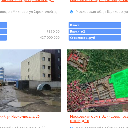
ино, рп Михнево, ул Строителей, д
Московская обл, г Щёлково, ул
C
Класс
7950.00
Блоки, м2
427 000 000
Стоимость, руб
кий, ул Наркомвод, д 25
Московская обл, г Одинцово, пос
шоссе, д 1в