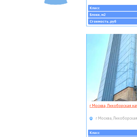
Класс
Блоки, м2
Стоимость, руб
г Москва, Лихоборская наб
г Москва, Лихоборская
Класс