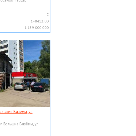
поселок Часцы,
C
148412.00
1 159 000 000
ольшие Вязёмы, ул
рп Большие Вязёмы, ул