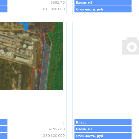
6382.70
Блоки, м2
815 000 000
Стоимость, руб
C
Класс
41997.00
Блоки, м2
280 600 000
Стоимость, руб