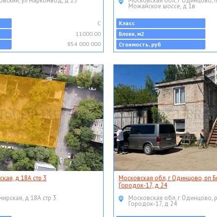
овский, ул Наркомвод, д 25
Московская обл, г Одинцово, 
Можайское шоссе, д 1в
C
Класс
11000.00
Блоки, м2
854 000 000
Стоимость, руб
ская, д 18А стр 3
Московская обл, г Одинцово, рп Б
Городок-17, д 24
мирская, д 18А стр 3
Московская обл, г Одинцово, 
Городок-17, д 24