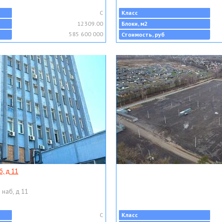
C
Класс
12309.00
Блоки, м2
585 600 000
Стоимость, руб
, д 11
 наб, д 11
C
Класс