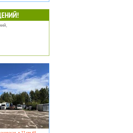
ЕНИЙ!
ий,
ковская, д 77 стр 65