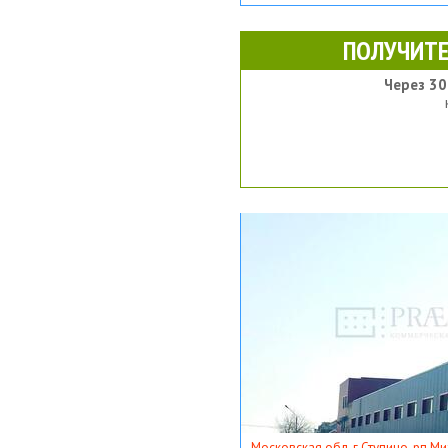
ПОЛУЧИТЕ
Через 30
Московская обл, г Ступино, рп Ми