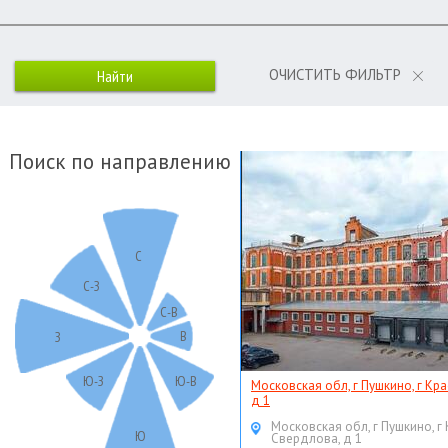
ОЧИСТИТЬ ФИЛЬТР
Поиск по направлению
С
С-З
С-В
В
З
Ю-З
Ю-В
Московская обл, г Пушкино, г Кр
д 1
Московская обл, г Пушкино, г
Ю
Свердлова, д 1