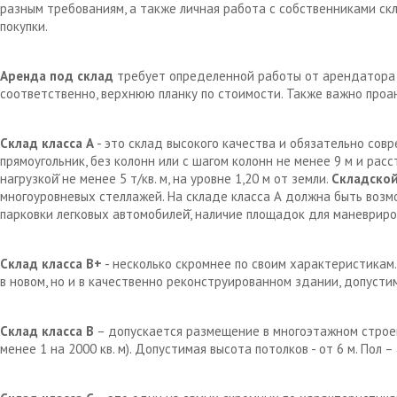
разным требованиям, а также личная работа с собственниками с
покупки.
Аренда под склад
требует определенной работы от арендатора д
соответственно, верхнюю планку по стоимости. Также важно проа
Склад класса А
- это склад высокого качества и обязательно сов
прямоугольник, без колонн или с шагом колонн не менее 9 м и рас
нагрузкой̆ не менее 5 т/кв. м, на уровне 1,20 м от земли.
Складской
многоуровневых стеллажей. На складе класса А должна быть возм
парковки легковых автомобилей̆, наличие площадок для маневрир
Склад класса В+
- несколько скромнее по своим характеристикам.
в новом, но и в качественно реконструированном здании, допустим
Склад класса В
– допускается размещение в многоэтажном строен
менее 1 на 2000 кв. м). Допустимая высота потолков - от 6 м. Пол 