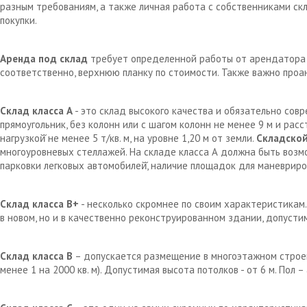
разным требованиям, а также личная работа с собственниками с
покупки.
Аренда под склад
требует определенной работы от арендатора д
соответственно, верхнюю планку по стоимости. Также важно проа
Склад класса А
- это склад высокого качества и обязательно сов
прямоугольник, без колонн или с шагом колонн не менее 9 м и рас
нагрузкой̆ не менее 5 т/кв. м, на уровне 1,20 м от земли.
Складской
многоуровневых стеллажей. На складе класса А должна быть возм
парковки легковых автомобилей̆, наличие площадок для маневрир
Склад класса В+
- несколько скромнее по своим характеристикам.
в новом, но и в качественно реконструированном здании, допустим
Склад класса В
– допускается размещение в многоэтажном строен
менее 1 на 2000 кв. м). Допустимая высота потолков - от 6 м. Пол 