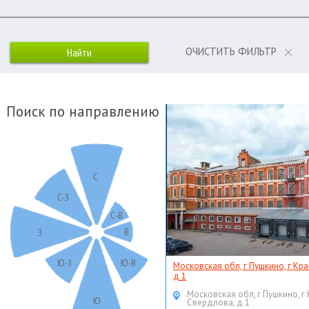
ОЧИСТИТЬ ФИЛЬТР
Поиск по направлению
С
С-З
С-В
В
З
Ю-З
Ю-В
Московская обл, г Пушкино, г Кр
д 1
Московская обл, г Пушкино, г
Ю
Свердлова, д 1