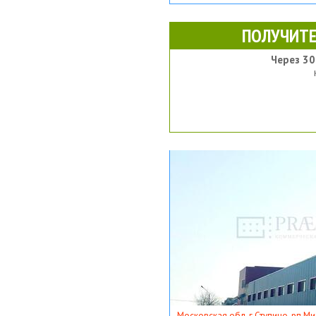
ПОЛУЧИТЕ
Через 30
Московская обл, г Ступино, рп Ми