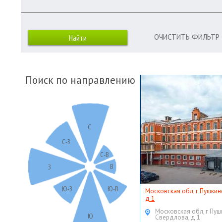
ОЧИСТИТЬ ФИЛЬТР
Поиск по направлению
С
С-З
С-В
В
З
Ю-З
Ю-В
Московская обл, г Пушкин
д 1
Московская обл, г Пуш
Ю
Свердлова, д 1