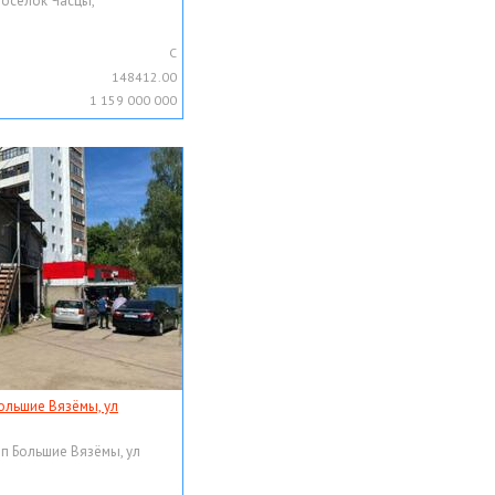
поселок Часцы,
C
148412.00
1 159 000 000
ольшие Вязёмы, ул
рп Большие Вязёмы, ул