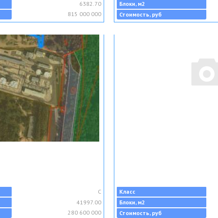
6382.70
Блоки, м2
815 000 000
Стоимость, руб
C
Класс
41997.00
Блоки, м2
280 600 000
Стоимость, руб