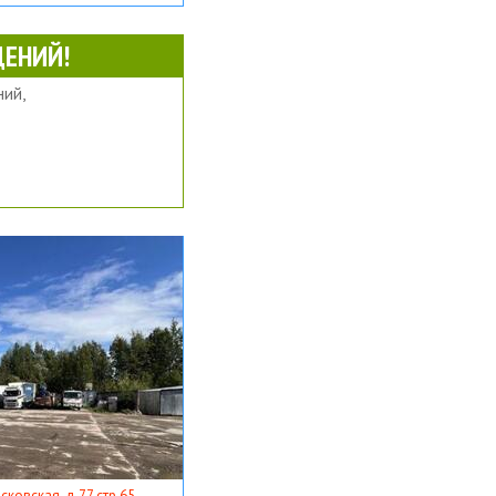
ЕНИЙ!
ий,
ковская, д 77 стр 65