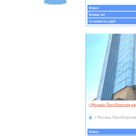
Класс
Блоки, м2
Стоимость, руб
г Москва, Лихоборская наб
г Москва, Лихоборская
Класс