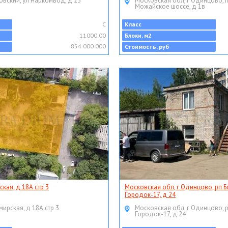
овский, ул Наркомвод, д 25
Московская обл, г Одинцово, 
Можайское шоссе, д 1в
C
Класс
11000.00
Блоки, м2
854 000 000
Стоимость, руб
ская, д 18А стр 3
Московская обл, г Одинцово, рп Б
Городок-17, д 24
мирская, д 18А стр 3
Московская обл, г Одинцово, 
Городок-17, д 24