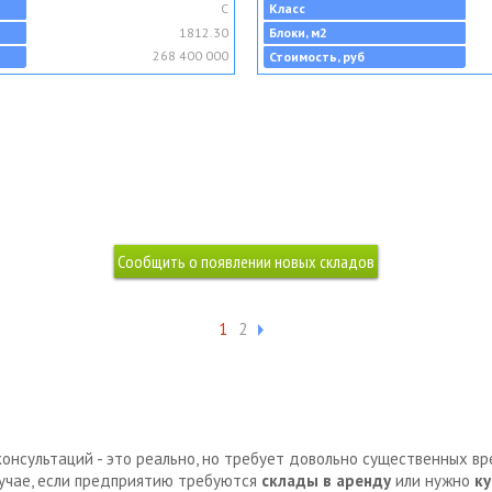
C
Класс
1812.30
Блоки, м2
268 400 000
Стоимость, руб
1
2
консультаций - это реально, но требует довольно существенных в
лучае, если предприятию требуются
склады в аренду
или нужно
ку