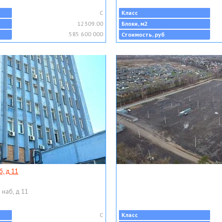
C
Класс
12309.00
Блоки, м2
585 600 000
Стоимость, руб
, д 11
 наб, д 11
C
Класс