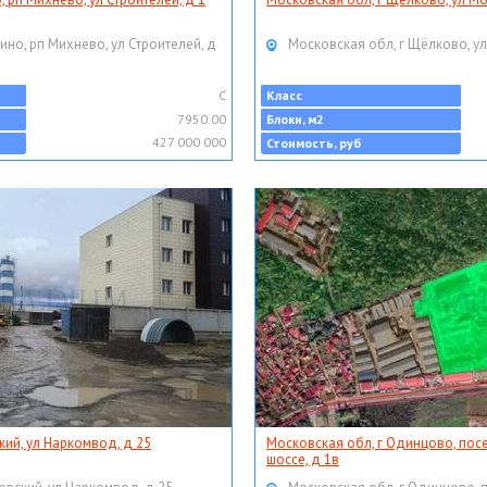
ино, рп Михнево, ул Строителей, д
Московская обл, г Щёлково, ул
C
Класс
7950.00
Блоки, м2
427 000 000
Стоимость, руб
кий, ул Наркомвод, д 25
Московская обл, г Одинцово, пос
шоссе, д 1в