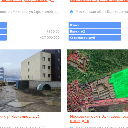
ино, рп Михнево, ул Строителей, д
Московская обл, г Щёлково, ул
C
Класс
7950.00
Блоки, м2
427 000 000
Стоимость, руб
кий, ул Наркомвод, д 25
Московская обл, г Одинцово, пос
шоссе, д 1в