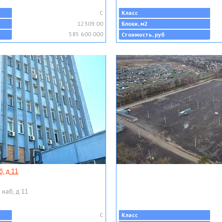
C
Класс
12309.00
Блоки, м2
585 600 000
Стоимость, руб
, д 11
 наб, д 11
C
Класс