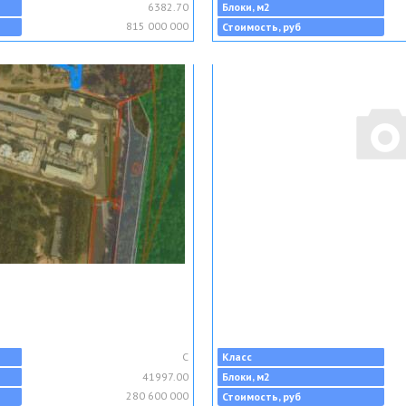
6382.70
Блоки, м2
815 000 000
Стоимость, руб
C
Класс
41997.00
Блоки, м2
280 600 000
Стоимость, руб