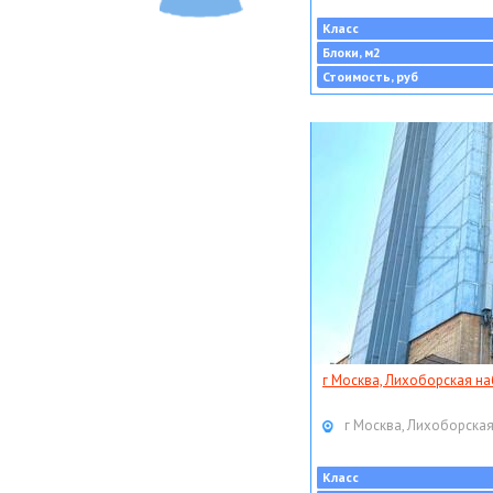
Класс
Блоки, м2
Стоимость, руб
г Москва, Лихоборская наб
г Москва, Лихоборская
Класс