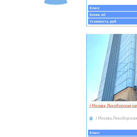
Класс
Блоки, м2
Стоимость, руб
г Москва, Лихоборская наб
г Москва, Лихоборская
Класс