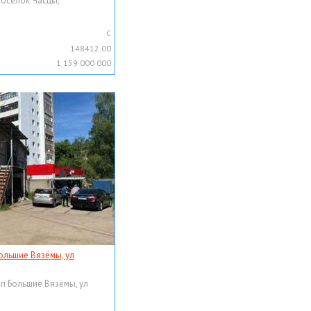
поселок Часцы,
C
148412.00
1 159 000 000
ольшие Вязёмы, ул
рп Большие Вязёмы, ул