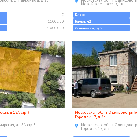
овский, ул Наркомвод, д 25
Московская обл, г Одинцово, 
Можайское шоссе, д 1в
C
Класс
11000.00
Блоки, м2
854 000 000
Стоимость, руб
ская, д 18А стр 3
Московская обл, г Одинцово, рп Б
Городок-17, д 24
мирская, д 18А стр 3
Московская обл, г Одинцово, 
Городок-17, д 24