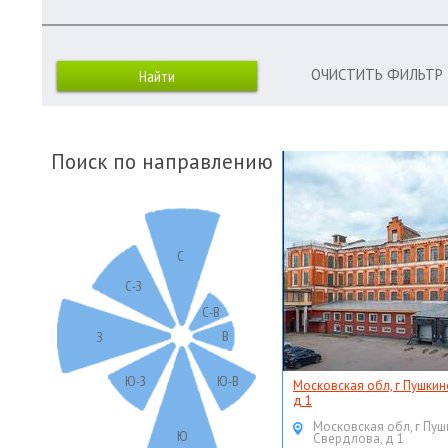
ОЧИСТИТЬ ФИЛЬТР
Поиск по направлению
С
С-З
С-В
В
З
Ю-З
Ю-В
Московская обл, г Пушкин
д 1
Московская обл, г Пуш
Ю
Свердлова, д 1