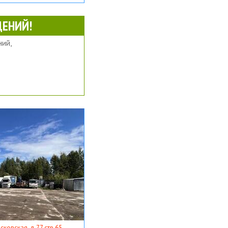
ЕНИЙ!
ий,
ковская, д 77 стр 65