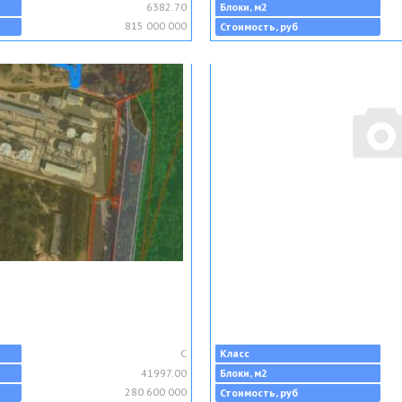
6382.70
Блоки, м2
815 000 000
Стоимость, руб
C
Класс
41997.00
Блоки, м2
280 600 000
Стоимость, руб