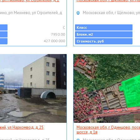
ино, рп Михнево, ул Строителей, д
Московская обл, г Щёлково, ул
C
Класс
7950.00
Блоки, м2
427 000 000
Стоимость, руб
кий, ул Наркомвод, д 25
Московская обл, г Одинцово, пос
шоссе, д 1в