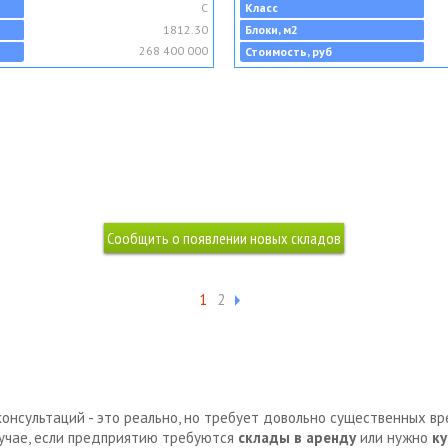
C
Класс
1812.30
Блоки, м2
268 400 000
Стоимость, руб
1
2
консультаций - это реально, но требует довольно существенных в
лучае, если предприятию требуются
склады в аренду
или нужно
ку