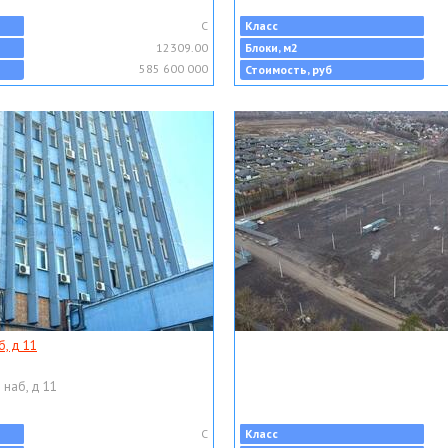
C
Класс
12309.00
Блоки, м2
585 600 000
Стоимость, руб
, д 11
 наб, д 11
C
Класс