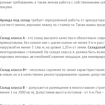
разным требованиям, а также личная работа с собственниками с
покупки.
Аренда под склад
требует определенной работы от арендатора д
соответственно, верхнюю планку по стоимости. Также важно проа
Склад класса А
- это склад высокого качества и обязательно сов
прямоугольник, без колонн или с шагом колонн не менее 9 м и рас
нагрузкой̆ не менее 5 т/кв. м, на уровне 1,20 м от земли.
Складской
многоуровневых стеллажей. На складе класса А должна быть возм
парковки легковых автомобилей̆, наличие площадок для маневрир
Склад класса В+
- несколько скромнее по своим характеристикам.
в новом, но и в качественно реконструированном здании, допустим
Склад класса В
– допускается размещение в многоэтажном строен
менее 1 на 2000 кв. м). Допустимая высота потолков - от 6 м. Пол 