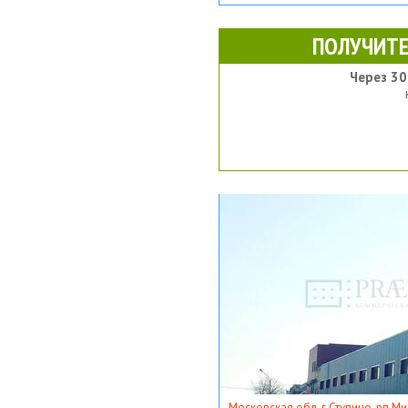
ПОЛУЧИТЕ
Через 30
Московская обл, г Ступино, рп Ми