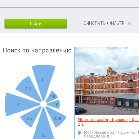
ОЧИСТИТЬ ФИЛЬТР
Поиск по направлению
С
С-З
С-В
В
З
Ю-З
Ю-В
Московская обл, г Пушкино, г Кр
д 1
Московская обл, г Пушкино, г
Ю
Свердлова, д 1