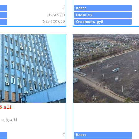
C
Класс
12309.00
Блоки, м2
585 600 000
Стоимость, руб
, д 11
 наб, д 11
C
Класс