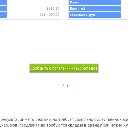
C
Класс
1812.30
Блоки, м2
268 400 000
Стоимость, руб
1
2
консультаций - это реально, но требует довольно существенных в
лучае, если предприятию требуются
склады в аренду
или нужно
ку