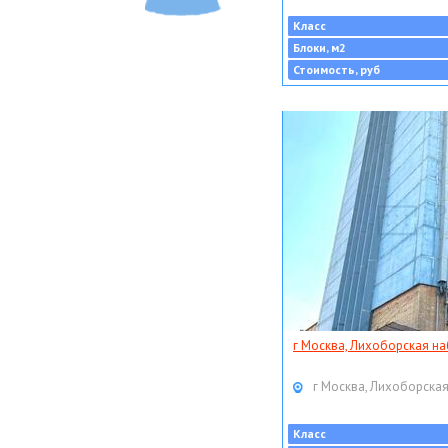
Класс
Блоки, м2
Стоимость, руб
г Москва, Лихоборская наб
г Москва, Лихоборская
Класс