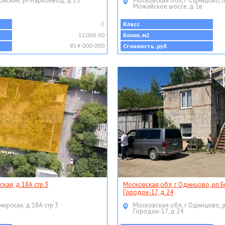
овский, ул Наркомвод, д 25
Московская обл, г Одинцово, 
Можайское шоссе, д 1в
C
Класс
11000.00
Блоки, м2
854 000 000
Стоимость, руб
ская, д 18А стр 3
Московская обл, г Одинцово, рп Б
Городок-17, д 24
мирская, д 18А стр 3
Московская обл, г Одинцово, 
Городок-17, д 24