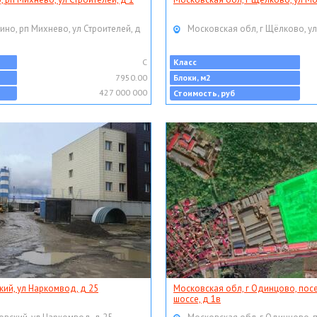
ино, рп Михнево, ул Строителей, д
Московская обл, г Щёлково, ул
C
Класс
7950.00
Блоки, м2
427 000 000
Стоимость, руб
кий, ул Наркомвод, д 25
Московская обл, г Одинцово, пос
шоссе, д 1в