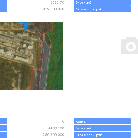
6382.70
Блоки, м2
815 000 000
Стоимость, руб
C
Класс
41997.00
Блоки, м2
280 600 000
Стоимость, руб