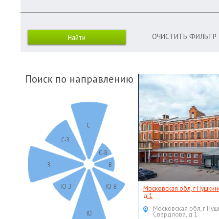
ОЧИСТИТЬ ФИЛЬТР
Поиск по направлению
С
С-З
С-В
В
З
Ю-З
Ю-В
Московская обл, г Пушкин
д 1
Московская обл, г Пуш
Ю
Свердлова, д 1