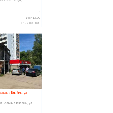
поселок Часцы,
C
148412.00
1 159 000 000
ольшие Вязёмы, ул
рп Большие Вязёмы, ул