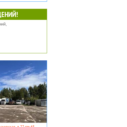
ЕНИЙ!
ий,
ковская, д 77 стр 65