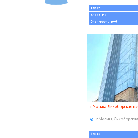
Класс
Блоки, м2
Стоимость, руб
г Москва, Лихоборская наб
г Москва, Лихоборская
Класс