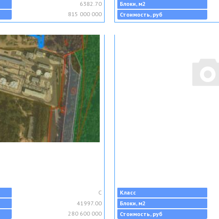
6382.70
Блоки, м2
815 000 000
Стоимость, руб
C
Класс
41997.00
Блоки, м2
280 600 000
Стоимость, руб