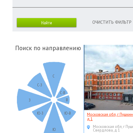
ОЧИСТИТЬ ФИЛЬТР
Поиск по направлению
С
С-З
С-В
В
З
Ю-З
Ю-В
Московская обл, г Пушкин
д 1
Московская обл, г Пуш
Ю
Свердлова, д 1