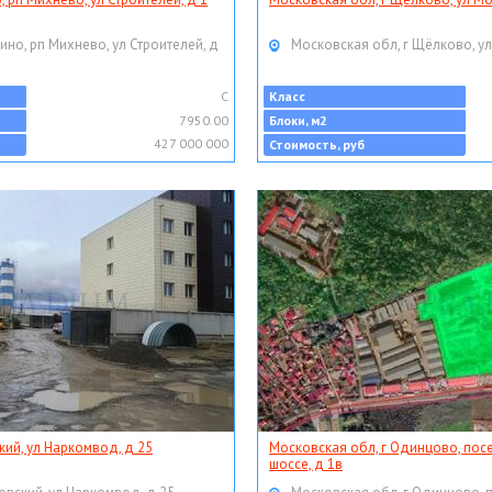
ино, рп Михнево, ул Строителей, д
Московская обл, г Щёлково, ул
C
Класс
7950.00
Блоки, м2
427 000 000
Стоимость, руб
кий, ул Наркомвод, д 25
Московская обл, г Одинцово, пос
шоссе, д 1в