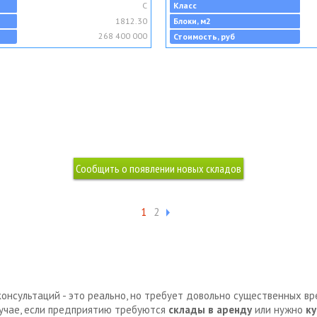
C
Класс
1812.30
Блоки, м2
268 400 000
Стоимость, руб
1
2
консультаций - это реально, но требует довольно существенных в
лучае, если предприятию требуются
склады в аренду
или нужно
ку