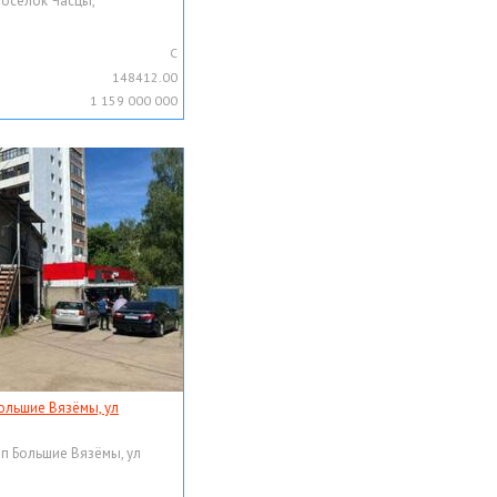
поселок Часцы,
C
148412.00
1 159 000 000
ольшие Вязёмы, ул
рп Большие Вязёмы, ул