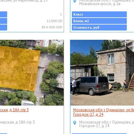
овский, ул Наркомвод, д 25
Московская обл, г Одинцово, 
Можайское шоссе, д 1в
C
Класс
11000.00
Блоки, м2
854 000 000
Стоимость, руб
ская, д 18А стр 3
Московская обл, г Одинцово, рп Б
Городок-17, д 24
мирская, д 18А стр 3
Московская обл, г Одинцово, 
Городок-17, д 24