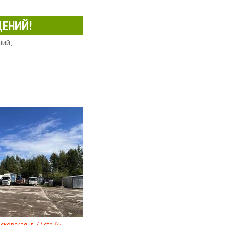
ЕНИЙ!
ий,
ковская, д 77 стр 65