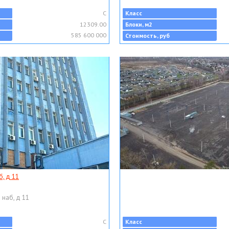
C
Класс
12309.00
Блоки, м2
585 600 000
Стоимость, руб
, д 11
 наб, д 11
C
Класс