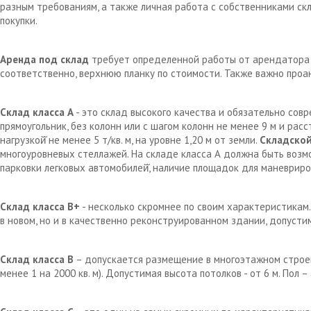
разным требованиям, а также личная работа с собственниками с
покупки.
Аренда под склад
требует определенной работы от арендатора д
соответственно, верхнюю планку по стоимости. Также важно проа
Склад класса А
- это склад высокого качества и обязательно сов
прямоугольник, без колонн или с шагом колонн не менее 9 м и рас
нагрузкой̆ не менее 5 т/кв. м, на уровне 1,20 м от земли.
Складской
многоуровневых стеллажей. На складе класса А должна быть возм
парковки легковых автомобилей̆, наличие площадок для маневрир
Склад класса В+
- несколько скромнее по своим характеристикам.
в новом, но и в качественно реконструированном здании, допустим
Склад класса В
– допускается размещение в многоэтажном строен
менее 1 на 2000 кв. м). Допустимая высота потолков - от 6 м. Пол 