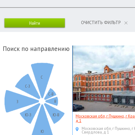
ОЧИСТИТЬ ФИЛЬТР
Поиск по направлению
С
С-З
С-В
В
З
Ю-З
Ю-В
Московская обл, г Пушкино, г Кр
д 1
Московская обл, г Пушкино, г
Ю
Свердлова, д 1