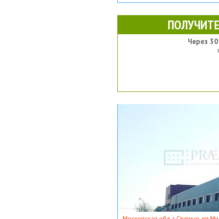
ПОЛУЧИТЕ
Через 30
Московская обл, г Ступино, рп Ми