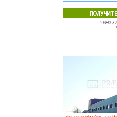
ПОЛУЧИТЕ
Через 30
Московская обл, г Ступино, рп Ми