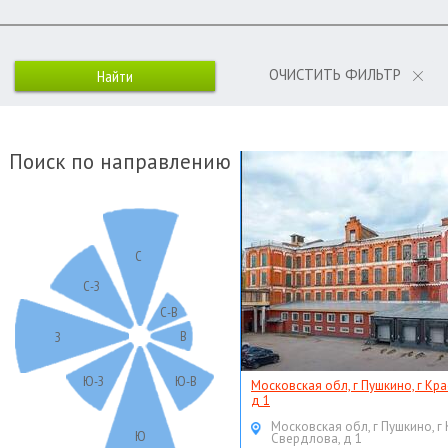
ОЧИСТИТЬ ФИЛЬТР
Поиск по направлению
С
С-З
С-В
В
З
Ю-З
Ю-В
Московская обл, г Пушкино, г Кр
д 1
Московская обл, г Пушкино, г
Ю
Свердлова, д 1