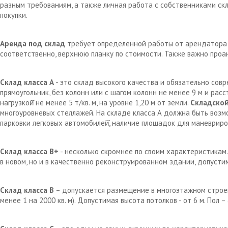
разным требованиям, а также личная работа с собственниками с
покупки.
Аренда под склад
требует определенной работы от арендатора д
соответственно, верхнюю планку по стоимости. Также важно проа
Склад класса А
- это склад высокого качества и обязательно сов
прямоугольник, без колонн или с шагом колонн не менее 9 м и рас
нагрузкой̆ не менее 5 т/кв. м, на уровне 1,20 м от земли.
Складской
многоуровневых стеллажей. На складе класса А должна быть возм
парковки легковых автомобилей̆, наличие площадок для маневрир
Склад класса В+
- несколько скромнее по своим характеристикам.
в новом, но и в качественно реконструированном здании, допустим
Склад класса В
– допускается размещение в многоэтажном строен
менее 1 на 2000 кв. м). Допустимая высота потолков - от 6 м. Пол 