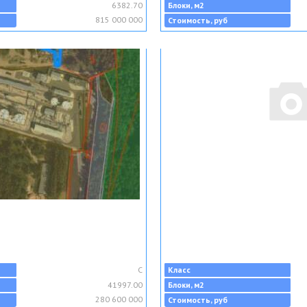
6382.70
Блоки, м2
815 000 000
Стоимость, руб
C
Класс
41997.00
Блоки, м2
280 600 000
Стоимость, руб