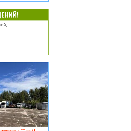
ЕНИЙ!
ий,
ковская, д 77 стр 65