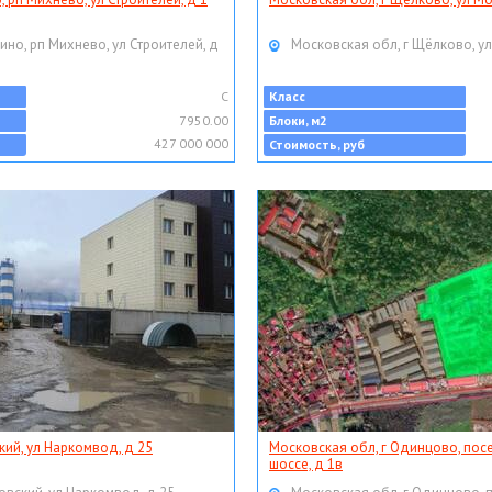
ино, рп Михнево, ул Строителей, д
Московская обл, г Щёлково, ул
C
Класс
7950.00
Блоки, м2
427 000 000
Стоимость, руб
кий, ул Наркомвод, д 25
Московская обл, г Одинцово, пос
шоссе, д 1в