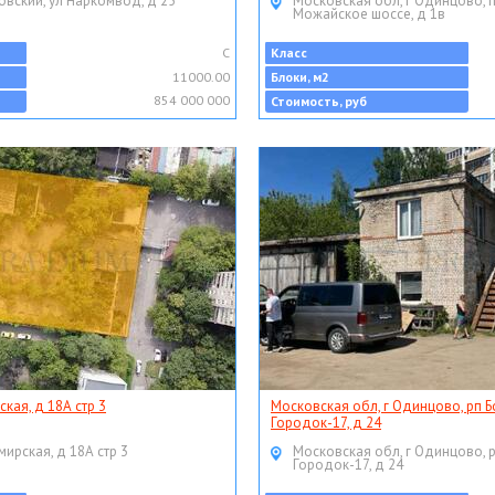
овский, ул Наркомвод, д 25
Московская обл, г Одинцово, 
Можайское шоссе, д 1в
C
Класс
11000.00
Блоки, м2
854 000 000
Стоимость, руб
ская, д 18А стр 3
Московская обл, г Одинцово, рп Б
Городок-17, д 24
мирская, д 18А стр 3
Московская обл, г Одинцово, 
Городок-17, д 24