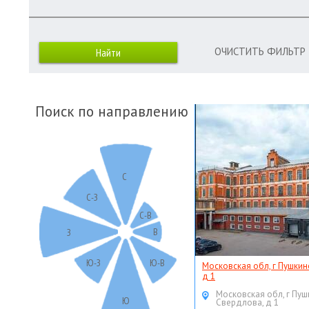
ОЧИСТИТЬ ФИЛЬТР
Поиск по направлению
С
С-З
С-В
В
З
Ю-З
Ю-В
Московская обл, г Пушкин
д 1
Московская обл, г Пуш
Ю
Свердлова, д 1