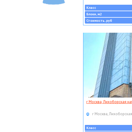
Класс
Блоки, м2
Стоимость, руб
г Москва, Лихоборская наб
г Москва, Лихоборская
Класс