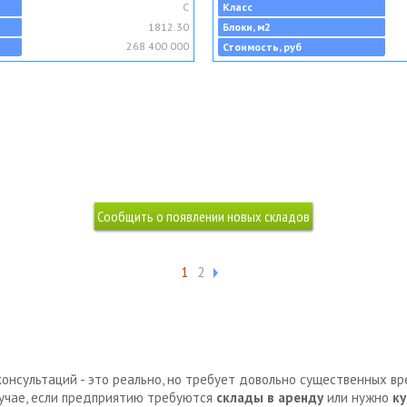
C
Класс
1812.30
Блоки, м2
268 400 000
Стоимость, руб
1
2
консультаций - это реально, но требует довольно существенных в
лучае, если предприятию требуются
склады в аренду
или нужно
ку