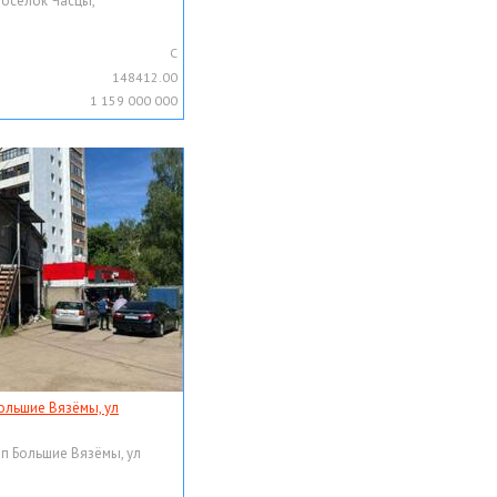
поселок Часцы,
C
148412.00
1 159 000 000
ольшие Вязёмы, ул
рп Большие Вязёмы, ул