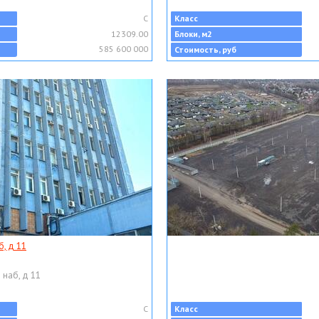
C
Класс
12309.00
Блоки, м2
585 600 000
Стоимость, руб
, д 11
 наб, д 11
C
Класс