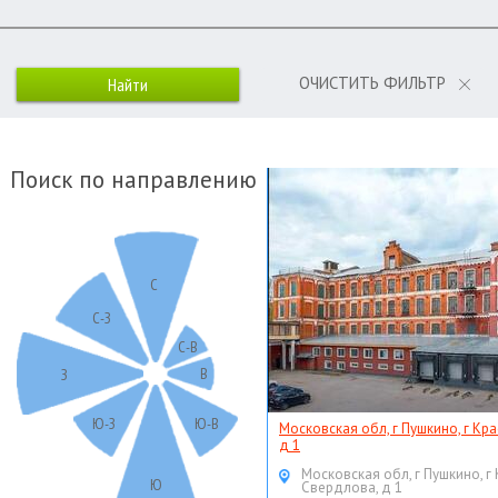
ОЧИСТИТЬ ФИЛЬТР
Поиск по направлению
С
С-З
С-В
В
З
Ю-З
Ю-В
Московская обл, г Пушкино, г Кр
д 1
Московская обл, г Пушкино, г
Ю
Свердлова, д 1