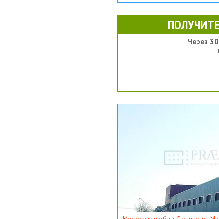
ПОЛУЧИТЕ
Через 30
Московская обл, г Ступино, рп Ми