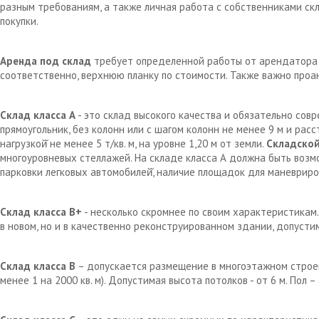
разным требованиям, а также личная работа с собственниками с
покупки.
Аренда под склад
требует определенной работы от арендатора д
соответственно, верхнюю планку по стоимости. Также важно проа
Склад класса А
- это склад высокого качества и обязательно сов
прямоугольник, без колонн или с шагом колонн не менее 9 м и рас
нагрузкой̆ не менее 5 т/кв. м, на уровне 1,20 м от земли.
Складской
многоуровневых стеллажей. На складе класса А должна быть возм
парковки легковых автомобилей̆, наличие площадок для маневрир
Склад класса В+
- несколько скромнее по своим характеристикам.
в новом, но и в качественно реконструированном здании, допустим
Склад класса В
– допускается размещение в многоэтажном строен
менее 1 на 2000 кв. м). Допустимая высота потолков - от 6 м. Пол 