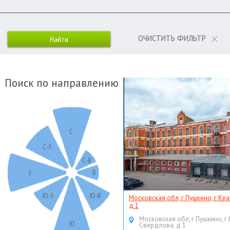
ОЧИСТИТЬ ФИЛЬТР
Поиск по направлению
С
С-З
С-В
В
З
Ю-З
Ю-В
Московская обл, г Пушкино, г Кр
д 1
Московская обл, г Пушкино, г
Ю
Свердлова, д 1