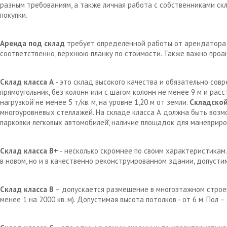
разным требованиям, а также личная работа с собственниками с
покупки.
Аренда под склад
требует определенной работы от арендатора д
соответственно, верхнюю планку по стоимости. Также важно проа
Склад класса А
- это склад высокого качества и обязательно сов
прямоугольник, без колонн или с шагом колонн не менее 9 м и рас
нагрузкой̆ не менее 5 т/кв. м, на уровне 1,20 м от земли.
Складской
многоуровневых стеллажей. На складе класса А должна быть возм
парковки легковых автомобилей̆, наличие площадок для маневрир
Склад класса В+
- несколько скромнее по своим характеристикам.
в новом, но и в качественно реконструированном здании, допустим
Склад класса В
– допускается размещение в многоэтажном строен
менее 1 на 2000 кв. м). Допустимая высота потолков - от 6 м. Пол 