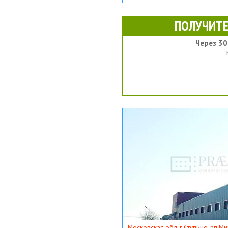
ПОЛУЧИТЕ
Через 30
Московская обл, г Ступино, рп Ми