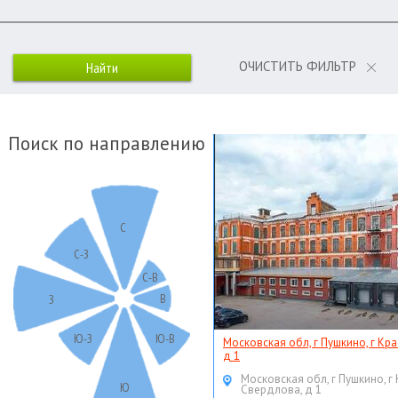
ОЧИСТИТЬ ФИЛЬТР
Поиск по направлению
С
С-З
С-В
В
З
Ю-З
Ю-В
Московская обл, г Пушкино, г Кр
д 1
Московская обл, г Пушкино, г
Ю
Свердлова, д 1