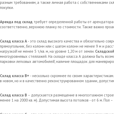
разным требованиям, а также личная работа с собственниками с
покупки.
Аренда под склад
требует определенной работы от арендатора д
соответственно, верхнюю планку по стоимости. Также важно проа
Склад класса А
- это склад высокого качества и обязательно сов
прямоугольник, без колонн или с шагом колонн не менее 9 м и рас
нагрузкой̆ не менее 5 т/кв. м, на уровне 1,20 м от земли.
Складской
многоуровневых стеллажей. На складе класса А должна быть возм
парковки легковых автомобилей̆, наличие площадок для маневрир
Склад класса В+
- несколько скромнее по своим характеристикам.
в новом, но и в качественно реконструированном здании, допустим
Склад класса В
– допускается размещение в многоэтажном строен
менее 1 на 2000 кв. м). Допустимая высота потолков - от 6 м. Пол 