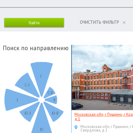
ОЧИСТИТЬ ФИЛЬТР
Поиск по направлению
С
С-З
С-В
В
З
Ю-З
Ю-В
Московская обл, г Пушкино, г Кр
д 1
Московская обл, г Пушкино, г
Ю
Свердлова, д 1