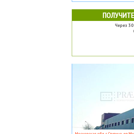
ПОЛУЧИТЕ
Через 30
Московская обл, г Ступино, рп Ми