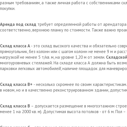
разным требованиям, а также личная работа с собственниками с
покупки.
Аренда под склад
требует определенной работы от арендатора д
соответственно, верхнюю планку по стоимости. Также важно проа
Склад класса А
- это склад высокого качества и обязательно сов
прямоугольник, без колонн или с шагом колонн не менее 9 м и рас
нагрузкой̆ не менее 5 т/кв. м, на уровне 1,20 м от земли.
Складской
многоуровневых стеллажей. На складе класса А должна быть возм
парковки легковых автомобилей̆, наличие площадок для маневрир
Склад класса В+
- несколько скромнее по своим характеристикам.
в новом, но и в качественно реконструированном здании, допустим
Склад класса В
– допускается размещение в многоэтажном строен
менее 1 на 2000 кв. м). Допустимая высота потолков - от 6 м. Пол 