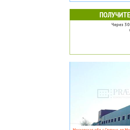
ПОЛУЧИТЕ
Через 30
Московская обл, г Ступино, рп Ми