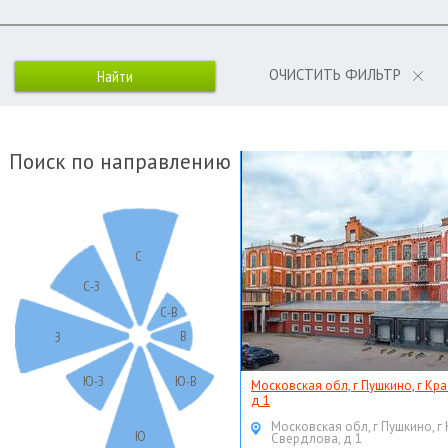
ОЧИСТИТЬ ФИЛЬТР
Поиск по направлению
С
С-З
С-В
В
З
Ю-З
Ю-В
Московская обл, г Пушкино, г Кр
д 1
Московская обл, г Пушкино, г
Ю
Свердлова, д 1