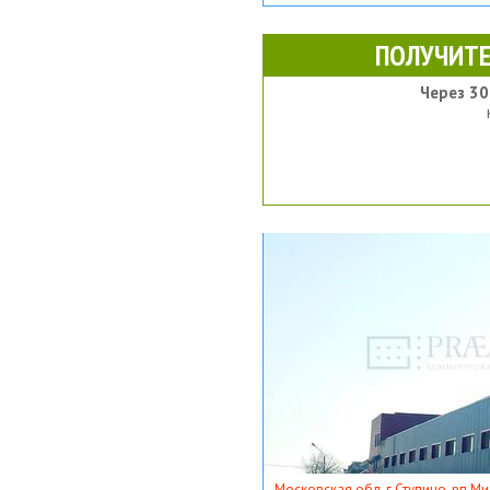
ПОЛУЧИТЕ
Через 30
Московская обл, г Ступино, рп Ми