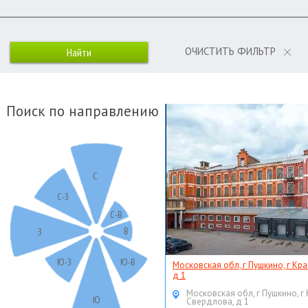
ОЧИСТИТЬ ФИЛЬТР
Поиск по направлению
С
С-З
С-В
В
З
Ю-З
Ю-В
Московская обл, г Пушкино, г Кр
д 1
Московская обл, г Пушкино, г
Ю
Свердлова, д 1