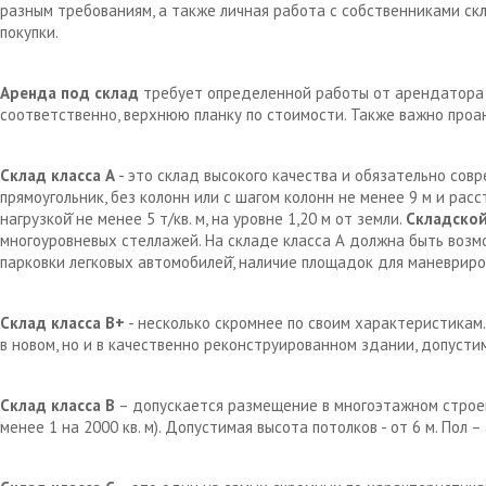
разным требованиям, а также личная работа с собственниками с
покупки.
Аренда под склад
требует определенной работы от арендатора д
соответственно, верхнюю планку по стоимости. Также важно проа
Склад класса А
- это склад высокого качества и обязательно сов
прямоугольник, без колонн или с шагом колонн не менее 9 м и рас
нагрузкой̆ не менее 5 т/кв. м, на уровне 1,20 м от земли.
Складской
многоуровневых стеллажей. На складе класса А должна быть возм
парковки легковых автомобилей̆, наличие площадок для маневрир
Склад класса В+
- несколько скромнее по своим характеристикам.
в новом, но и в качественно реконструированном здании, допустим
Склад класса В
– допускается размещение в многоэтажном строен
менее 1 на 2000 кв. м). Допустимая высота потолков - от 6 м. Пол 