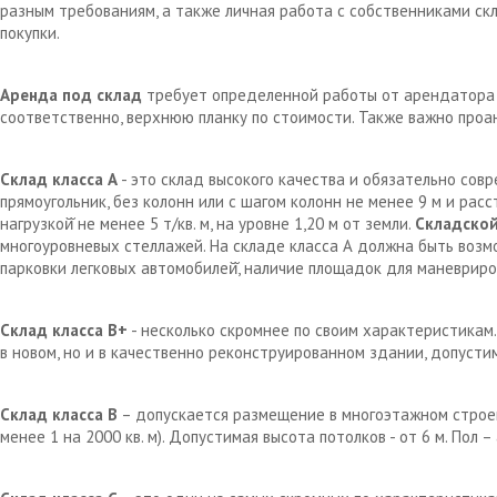
разным требованиям, а также личная работа с собственниками с
покупки.
Аренда под склад
требует определенной работы от арендатора д
соответственно, верхнюю планку по стоимости. Также важно проа
Склад класса А
- это склад высокого качества и обязательно сов
прямоугольник, без колонн или с шагом колонн не менее 9 м и рас
нагрузкой̆ не менее 5 т/кв. м, на уровне 1,20 м от земли.
Складской
многоуровневых стеллажей. На складе класса А должна быть возм
парковки легковых автомобилей̆, наличие площадок для маневрир
Склад класса В+
- несколько скромнее по своим характеристикам.
в новом, но и в качественно реконструированном здании, допустим
Склад класса В
– допускается размещение в многоэтажном строен
менее 1 на 2000 кв. м). Допустимая высота потолков - от 6 м. Пол 