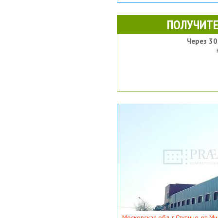
ПОЛУЧИТЕ
Через 30
Московская обл, г Ступино, рп Ми