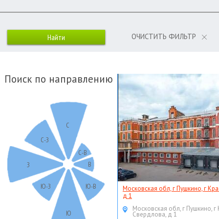
ОЧИСТИТЬ ФИЛЬТР
Поиск по направлению
С
С-З
С-В
В
З
Ю-З
Ю-В
Московская обл, г Пушкино, г Кр
д 1
Московская обл, г Пушкино, г
Ю
Свердлова, д 1