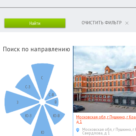
ОЧИСТИТЬ ФИЛЬТР
Поиск по направлению
С
С-З
С-В
В
З
Ю-З
Ю-В
Московская обл, г Пушкино, г Кр
д 1
Московская обл, г Пушкино, г
Ю
Свердлова, д 1