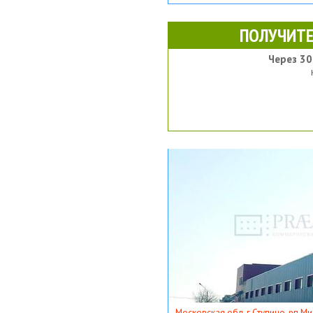
ПОЛУЧИТЕ
Через 30
Московская обл, г Ступино, рп Ми