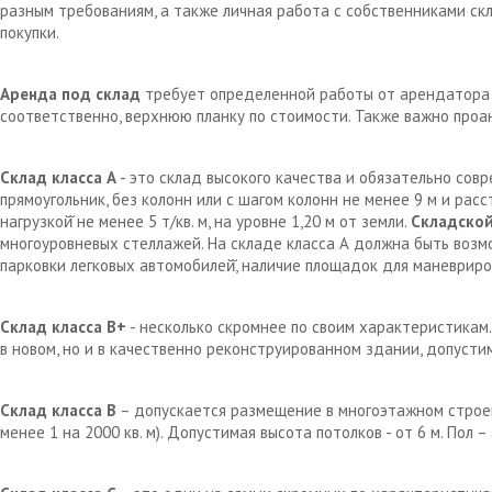
разным требованиям, а также личная работа с собственниками с
покупки.
Аренда под склад
требует определенной работы от арендатора д
соответственно, верхнюю планку по стоимости. Также важно проа
Склад класса А
- это склад высокого качества и обязательно сов
прямоугольник, без колонн или с шагом колонн не менее 9 м и рас
нагрузкой̆ не менее 5 т/кв. м, на уровне 1,20 м от земли.
Складской
многоуровневых стеллажей. На складе класса А должна быть возм
парковки легковых автомобилей̆, наличие площадок для маневрир
Склад класса В+
- несколько скромнее по своим характеристикам.
в новом, но и в качественно реконструированном здании, допустим
Склад класса В
– допускается размещение в многоэтажном строен
менее 1 на 2000 кв. м). Допустимая высота потолков - от 6 м. Пол 