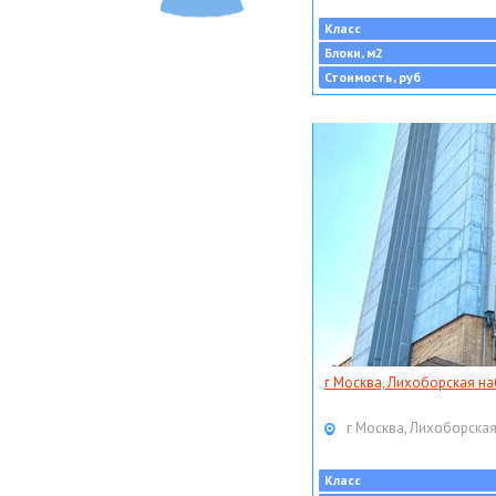
Класс
Блоки, м2
Стоимость, руб
г Москва, Лихоборская наб
г Москва, Лихоборская
Класс