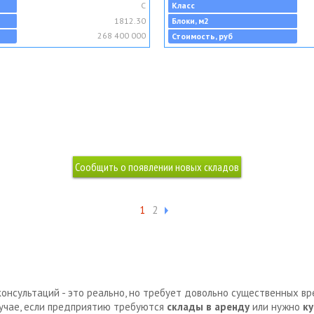
C
Класс
1812.30
Блоки, м2
268 400 000
Стоимость, руб
1
2
консультаций - это реально, но требует довольно существенных в
лучае, если предприятию требуются
склады в аренду
или нужно
ку