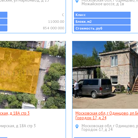
овский, ул Наркомвод, д 25
Московская обл, г Одинцово, 
Можайское шоссе, д 1в
C
Класс
11000.00
Блоки, м2
854 000 000
Стоимость, руб
ская, д 18А стр 3
Московская обл, г Одинцово, рп Б
Городок-17, д 24
мирская, д 18А стр 3
Московская обл, г Одинцово, 
Городок-17, д 24