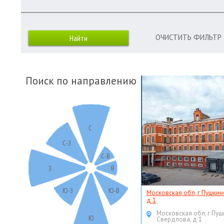
ОЧИСТИТЬ ФИЛЬТР
Поиск по направлению
С
С-З
С-В
В
З
Ю-З
Ю-В
Московская обл, г Пушкин
д 1
Московская обл, г Пуш
Ю
Свердлова, д 1