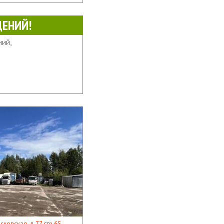
ЕНИЙ!
ий,
ковская, д 77 стр 65