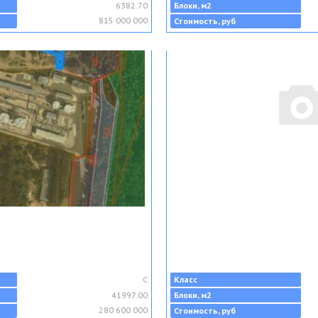
6382.70
Блоки, м2
815 000 000
Стоимость, руб
C
Класс
41997.00
Блоки, м2
280 600 000
Стоимость, руб