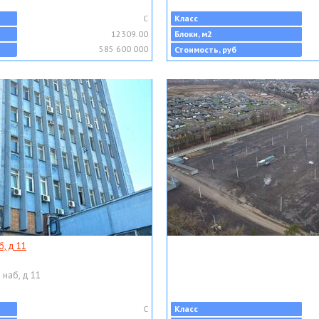
C
Класс
12309.00
Блоки, м2
585 600 000
Стоимость, руб
, д 11
 наб, д 11
C
Класс