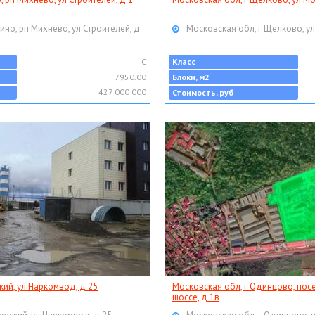
ино, рп Михнево, ул Строителей, д
Московская обл, г Щёлково, ул
C
Класс
7950.00
Блоки, м2
427 000 000
Стоимость, руб
кий, ул Наркомвод, д 25
Московская обл, г Одинцово, пос
шоссе, д 1в