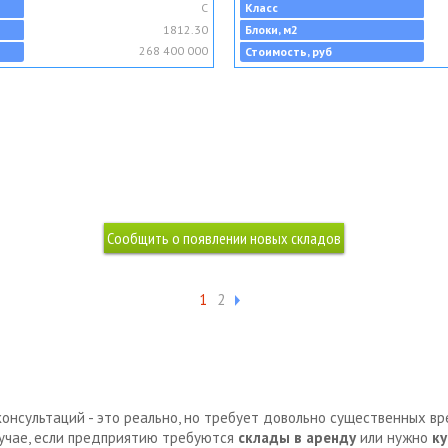
C
Класс
1812.30
Блоки, м2
268 400 000
Стоимость, руб
1
2
консультаций - это реально, но требует довольно существенных в
лучае, если предприятию требуются
склады в аренду
или нужно
ку