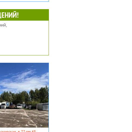
ЕНИЙ!
ий,
ковская, д 77 стр 65