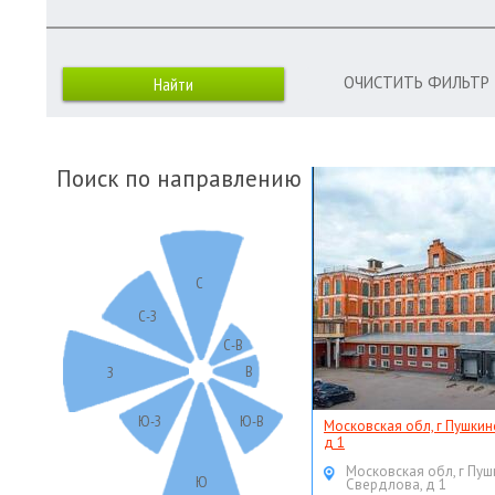
ОЧИСТИТЬ ФИЛЬТР
Поиск по направлению
С
С-З
С-В
В
З
Ю-З
Ю-В
Московская обл, г Пушкин
д 1
Московская обл, г Пуш
Ю
Свердлова, д 1