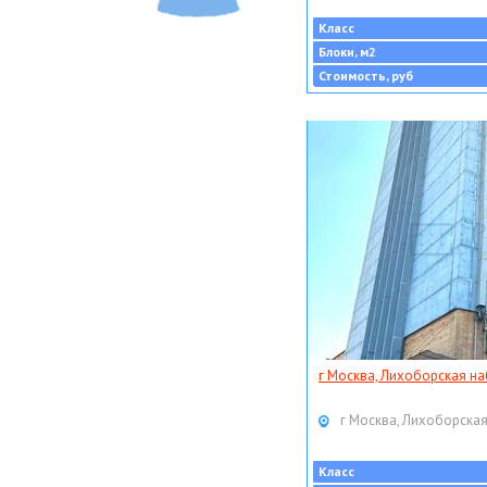
Класс
Блоки, м2
Стоимость, руб
г Москва, Лихоборская наб
г Москва, Лихоборская
Класс