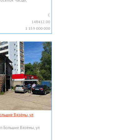
поселок Часцы,
C
148412.00
1 159 000 000
ольшие Вязёмы, ул
рп Большие Вязёмы, ул