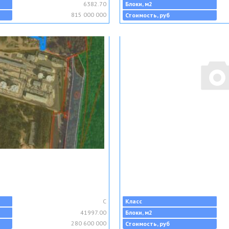
6382.70
Блоки, м2
815 000 000
Стоимость, руб
C
Класс
41997.00
Блоки, м2
280 600 000
Стоимость, руб