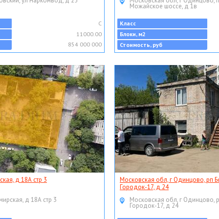
овский, ул Наркомвод, д 25
Московская обл, г Одинцово, 
Можайское шоссе, д 1в
C
Класс
11000.00
Блоки, м2
854 000 000
Стоимость, руб
ская, д 18А стр 3
Московская обл, г Одинцово, рп Б
Городок-17, д 24
мирская, д 18А стр 3
Московская обл, г Одинцово, 
Городок-17, д 24