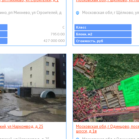
ино, рп Михнево, ул Строителей, д
Московская обл, г Щёлково, ул
C
Класс
7950.00
Блоки, м2
427 000 000
Стоимость, руб
кий, ул Наркомвод, д 25
Московская обл, г Одинцово, пос
шоссе, д 1в