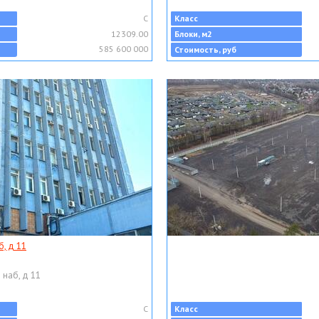
C
Класс
12309.00
Блоки, м2
585 600 000
Стоимость, руб
, д 11
 наб, д 11
C
Класс