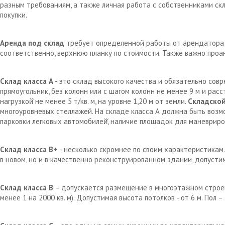
разным требованиям, а также личная работа с собственниками с
покупки.
Аренда под склад
требует определенной работы от арендатора д
соответственно, верхнюю планку по стоимости. Также важно проа
Склад класса А
- это склад высокого качества и обязательно сов
прямоугольник, без колонн или с шагом колонн не менее 9 м и рас
нагрузкой̆ не менее 5 т/кв. м, на уровне 1,20 м от земли.
Складской
многоуровневых стеллажей. На складе класса А должна быть возм
парковки легковых автомобилей̆, наличие площадок для маневрир
Склад класса В+
- несколько скромнее по своим характеристикам.
в новом, но и в качественно реконструированном здании, допустим
Склад класса В
– допускается размещение в многоэтажном строен
менее 1 на 2000 кв. м). Допустимая высота потолков - от 6 м. Пол 