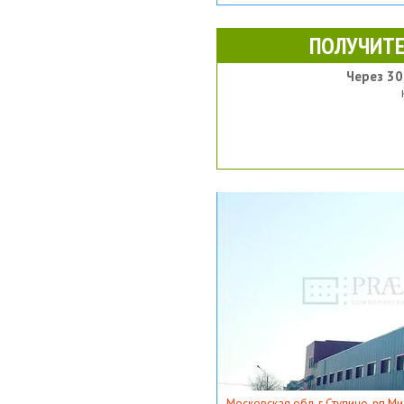
ПОЛУЧИТЕ
Через 30
Московская обл, г Ступино, рп Ми