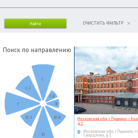
ОЧИСТИТЬ ФИЛЬТР
Поиск по направлению
С
С-З
С-В
В
З
Ю-З
Ю-В
Московская обл, г Пушкино, г Кр
д 1
Московская обл, г Пушкино, г
Ю
Свердлова, д 1