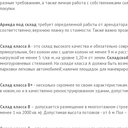
разным требованиям, а также личная работа с собственниками с
покупки.
Аренда под склад
требует определенной работы от арендатора д
соответственно, верхнюю планку по стоимости. Также важно проа
Склад класса А
- это склад высокого качества и обязательно сов
прямоугольник, без колонн или с шагом колонн не менее 9 м и рас
нагрузкой̆ не менее 5 т/кв. м, на уровне 1,20 м от земли.
Складской
многоуровневых стеллажей. На складе класса А должна быть возм
парковки легковых автомобилей̆, наличие площадок для маневрир
Склад класса В+
- несколько скромнее по своим характеристикам.
в новом, но и в качественно реконструированном здании, допустим
Склад класса В
– допускается размещение в многоэтажном строен
менее 1 на 2000 кв. м). Допустимая высота потолков - от 6 м. Пол 