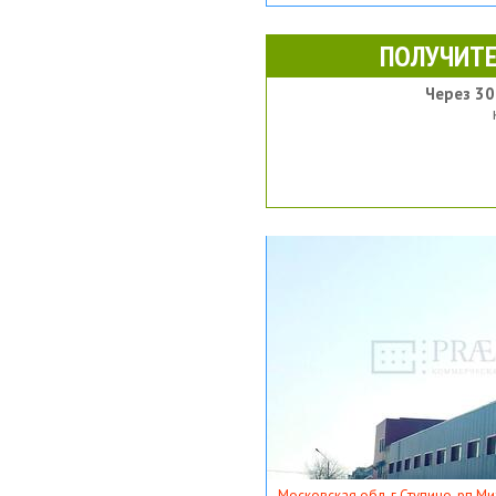
ПОЛУЧИТЕ
Через 30
Московская обл, г Ступино, рп Ми