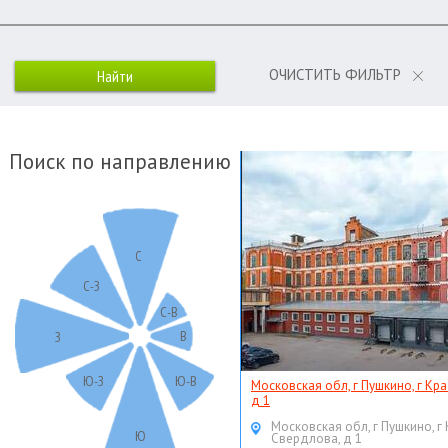
ОЧИСТИТЬ ФИЛЬТР
Поиск по направлению
С
С-З
С-В
В
З
Ю-З
Ю-В
Московская обл, г Пушкино, г Кр
д 1
Московская обл, г Пушкино, г
Ю
Свердлова, д 1