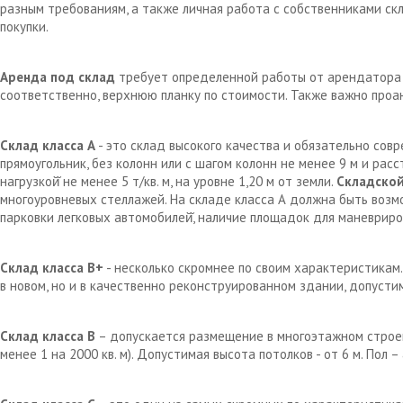
разным требованиям, а также личная работа с собственниками с
покупки.
Аренда под склад
требует определенной работы от арендатора д
соответственно, верхнюю планку по стоимости. Также важно проа
Склад класса А
- это склад высокого качества и обязательно сов
прямоугольник, без колонн или с шагом колонн не менее 9 м и рас
нагрузкой̆ не менее 5 т/кв. м, на уровне 1,20 м от земли.
Складской
многоуровневых стеллажей. На складе класса А должна быть возм
парковки легковых автомобилей̆, наличие площадок для маневрир
Склад класса В+
- несколько скромнее по своим характеристикам.
в новом, но и в качественно реконструированном здании, допустим
Склад класса В
– допускается размещение в многоэтажном строен
менее 1 на 2000 кв. м). Допустимая высота потолков - от 6 м. Пол 