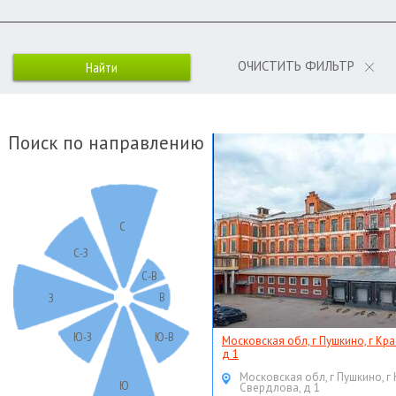
ОЧИСТИТЬ ФИЛЬТР
Поиск по направлению
С
С-З
С-В
В
З
Ю-З
Ю-В
Московская обл, г Пушкино, г Кр
д 1
Московская обл, г Пушкино, г
Ю
Свердлова, д 1