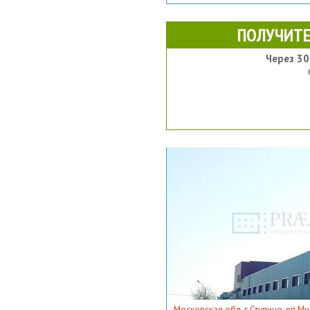
ПОЛУЧИТЕ
Через 30
Московская обл, г Ступино, рп Ми