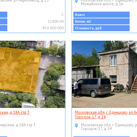
овский, ул Наркомвод, д 25
Московская обл, г Одинцово, 
Можайское шоссе, д 1в
C
Класс
11000.00
Блоки, м2
854 000 000
Стоимость, руб
ская, д 18А стр 3
Московская обл, г Одинцово, рп Б
Городок-17, д 24
мирская, д 18А стр 3
Московская обл, г Одинцово, 
Городок-17, д 24