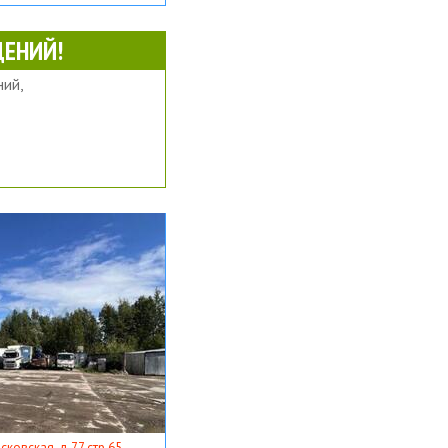
ЕНИЙ!
ий,
ковская, д 77 стр 65