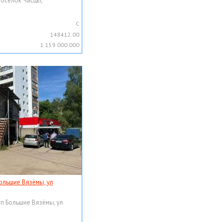
поселок Часцы,
C
148412.00
1 159 000 000
ольшие Вязёмы, ул
рп Большие Вязёмы, ул