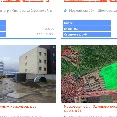
ино, рп Михнево, ул Строителей, д
Московская обл, г Щёлково, ул
C
Класс
7950.00
Блоки, м2
427 000 000
Стоимость, руб
кий, ул Наркомвод, д 25
Московская обл, г Одинцово, пос
шоссе, д 1в