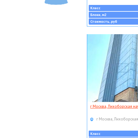
Класс
Блоки, м2
Стоимость, руб
г Москва, Лихоборская наб
г Москва, Лихоборская
Класс