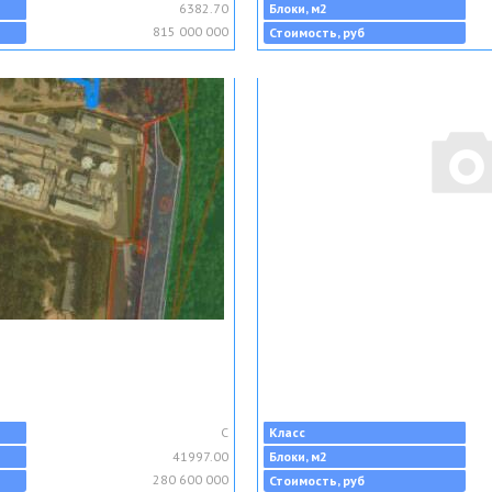
6382.70
Блоки, м2
815 000 000
Стоимость, руб
C
Класс
41997.00
Блоки, м2
280 600 000
Стоимость, руб