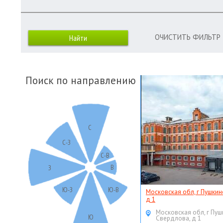
ОЧИСТИТЬ ФИЛЬТР
Поиск по направлению
С
С-З
С-В
В
З
Ю-З
Ю-В
Московская обл, г Пушкин
д 1
Московская обл, г Пуш
Ю
Свердлова, д 1