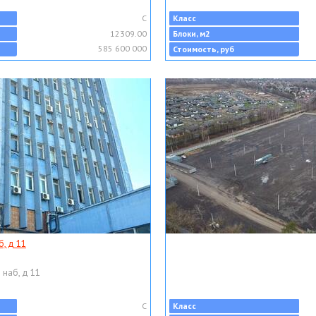
C
Класс
12309.00
Блоки, м2
585 600 000
Стоимость, руб
, д 11
 наб, д 11
C
Класс