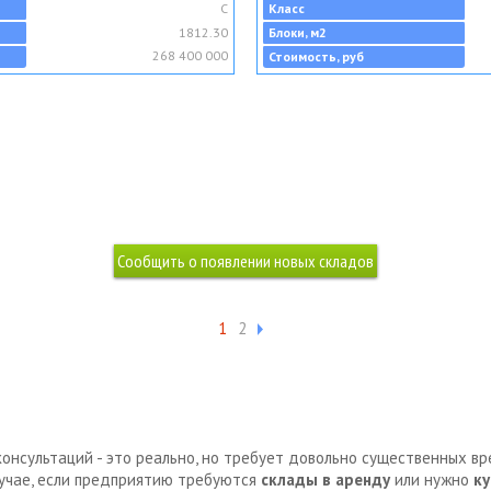
C
Класс
1812.30
Блоки, м2
268 400 000
Стоимость, руб
1
2
консультаций - это реально, но требует довольно существенных в
лучае, если предприятию требуются
склады в аренду
или нужно
ку