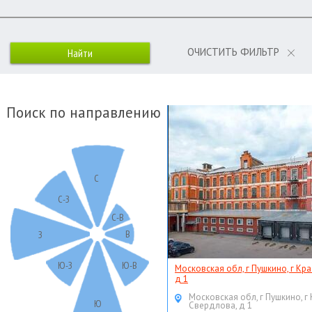
ОЧИСТИТЬ ФИЛЬТР
Поиск по направлению
С
С-З
С-В
В
З
Ю-З
Ю-В
Московская обл, г Пушкино, г Кр
д 1
Московская обл, г Пушкино, г
Ю
Свердлова, д 1