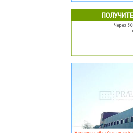
ПОЛУЧИТЕ
Через 30
Московская обл, г Ступино, рп Ми