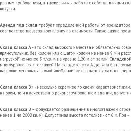
разным требованиям, а также личная работа с собственниками с
покупки.
Аренда под склад
требует определенной работы от арендатора д
соответственно, верхнюю планку по стоимости. Также важно проа
Склад класса А
- это склад высокого качества и обязательно сов
прямоугольник, без колонн или с шагом колонн не менее 9 м и рас
нагрузкой̆ не менее 5 т/кв. м, на уровне 1,20 м от земли.
Складской
многоуровневых стеллажей. На складе класса А должна быть возм
парковки легковых автомобилей̆, наличие площадок для маневрир
Склад класса В+
- несколько скромнее по своим характеристикам.
в новом, но и в качественно реконструированном здании, допустим
Склад класса В
– допускается размещение в многоэтажном строен
менее 1 на 2000 кв. м). Допустимая высота потолков - от 6 м. Пол 