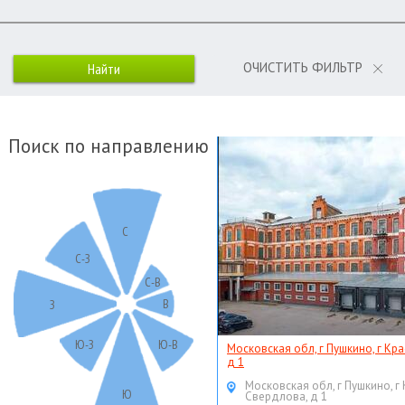
ОЧИСТИТЬ ФИЛЬТР
Поиск по направлению
С
С-З
С-В
В
З
Ю-З
Ю-В
Московская обл, г Пушкино, г Кр
д 1
Московская обл, г Пушкино, г
Ю
Свердлова, д 1