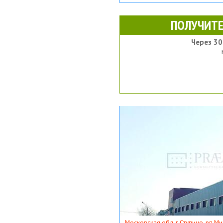
ПОЛУЧИТЕ
Через 30
Московская обл, г Ступино, рп Ми