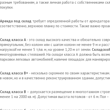
разным требованиям, а также личная работа с собственниками с
покупки.
Аренда под склад
требует определенной работы от арендатора д
соответственно, верхнюю планку по стоимости. Также важно проа
Склад класса А
- это склад высокого качества и обязательно сов
прямоугольник, без колонн или с шагом колонн не менее 9 м и рас
нагрузкой̆ не менее 5 т/кв. м, на уровне 1,20 м от земли.
Складской
многоуровневых стеллажей. На складе класса А должна быть возм
парковки легковых автомобилей̆, наличие площадок для маневрир
Склад класса В+
- несколько скромнее по своим характеристикам.
в новом, но и в качественно реконструированном здании, допустим
Склад класса В
– допускается размещение в многоэтажном строен
менее 1 на 2000 кв. м). Допустимая высота потолков - от 6 м. Пол 