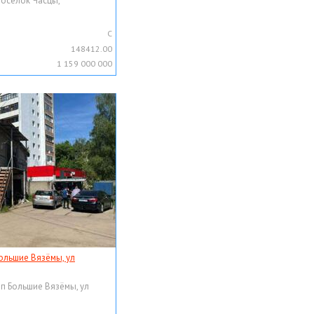
поселок Часцы,
C
148412.00
1 159 000 000
ольшие Вязёмы, ул
рп Большие Вязёмы, ул