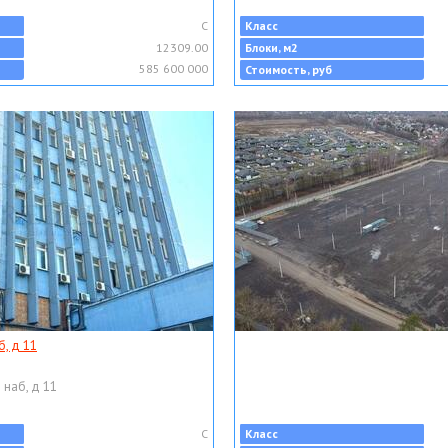
C
Класс
12309.00
Блоки, м2
585 600 000
Стоимость, руб
, д 11
 наб, д 11
C
Класс