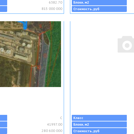
6382.70
Блоки, м2
815 000 000
Стоимость, руб
C
Класс
41997.00
Блоки, м2
280 600 000
Стоимость, руб