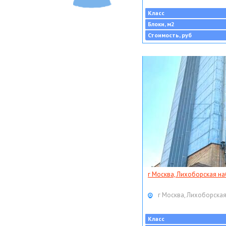
Класс
Блоки, м2
Стоимость, руб
г Москва, Лихоборская наб
г Москва, Лихоборская
Класс