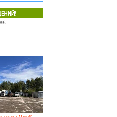
ЕНИЙ!
ий,
ковская, д 77 стр 65