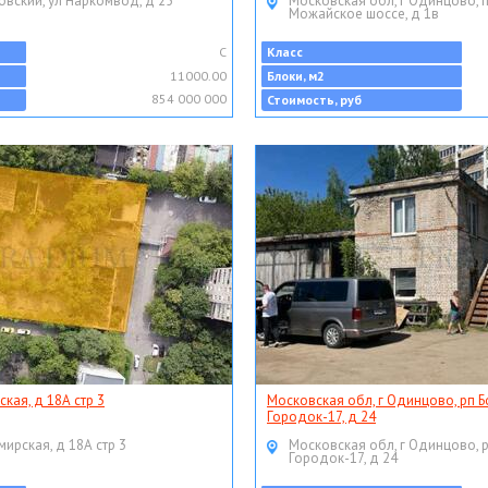
овский, ул Наркомвод, д 25
Московская обл, г Одинцово, 
Можайское шоссе, д 1в
C
Класс
11000.00
Блоки, м2
854 000 000
Стоимость, руб
ская, д 18А стр 3
Московская обл, г Одинцово, рп Б
Городок-17, д 24
мирская, д 18А стр 3
Московская обл, г Одинцово, 
Городок-17, д 24