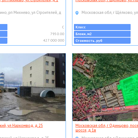
ино, рп Михнево, ул Строителей, д
Московская обл, г Щёлково, ул
C
Класс
7950.00
Блоки, м2
427 000 000
Стоимость, руб
кий, ул Наркомвод, д 25
Московская обл, г Одинцово, пос
шоссе, д 1в