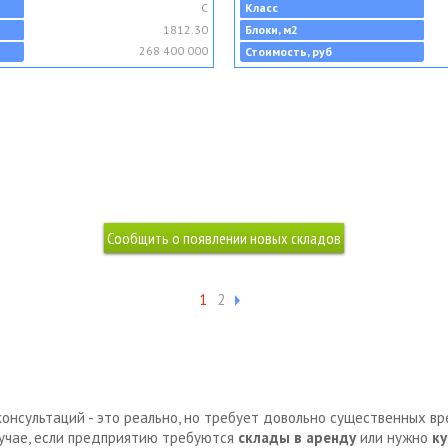
C
Класс
1812.30
Блоки, м2
268 400 000
Стоимость, руб
1
2
консультаций - это реально, но требует довольно существенных в
лучае, если предприятию требуются
склады в аренду
или нужно
ку