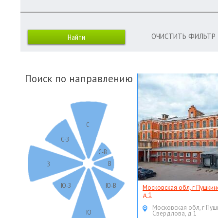
ОЧИСТИТЬ ФИЛЬТР
Поиск по направлению
С
С-З
С-В
В
З
Ю-З
Ю-В
Московская обл, г Пушкин
д 1
Московская обл, г Пуш
Ю
Свердлова, д 1