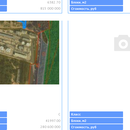
6382.70
Блоки, м2
815 000 000
Стоимость, руб
C
Класс
41997.00
Блоки, м2
280 600 000
Стоимость, руб