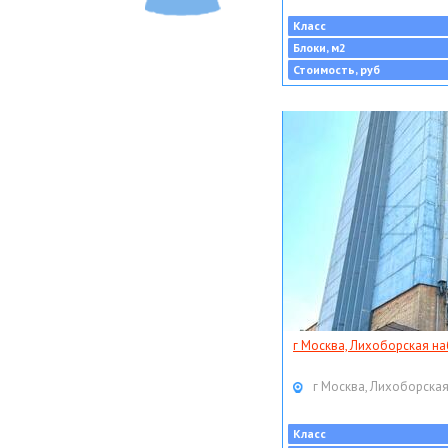
Класс
Блоки, м2
Стоимость, руб
г Москва, Лихоборская наб
г Москва, Лихоборская
Класс