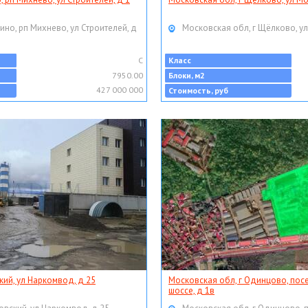
ино, рп Михнево, ул Строителей, д
Московская обл, г Щёлково, ул
C
Класс
7950.00
Блоки, м2
427 000 000
Стоимость, руб
кий, ул Наркомвод, д 25
Московская обл, г Одинцово, пос
шоссе, д 1в