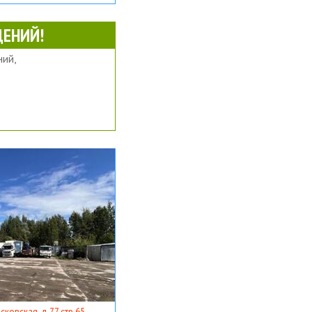
ЕНИЙ!
ий,
ковская, д 77 стр 65