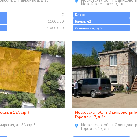
овский, ул Наркомвод, д 25
Московская обл, г Одинцово, 
Можайское шоссе, д 1в
C
Класс
11000.00
Блоки, м2
854 000 000
Стоимость, руб
ская, д 18А стр 3
Московская обл, г Одинцово, рп Б
Городок-17, д 24
мирская, д 18А стр 3
Московская обл, г Одинцово, 
Городок-17, д 24