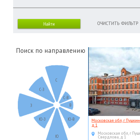
ОЧИСТИТЬ ФИЛЬТР
Поиск по направлению
С
С-З
С-В
В
З
Ю-З
Ю-В
Московская обл, г Пушкин
д 1
Московская обл, г Пуш
Ю
Свердлова, д 1