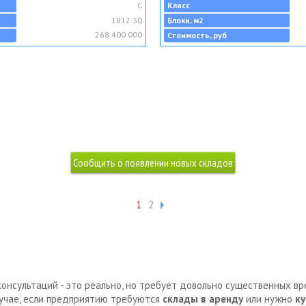
C
Класс
1812.30
Блоки, м2
268 400 000
Стоимость, руб
1
2
консультаций - это реально, но требует довольно существенных в
лучае, если предприятию требуются
склады в аренду
или нужно
ку