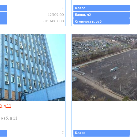
C
Класс
12309.00
Блоки, м2
585 600 000
Стоимость, руб
, д 11
 наб, д 11
C
Класс