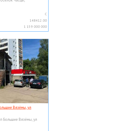
поселок Часцы,
C
148412.00
1 159 000 000
ольшие Вязёмы, ул
рп Большие Вязёмы, ул