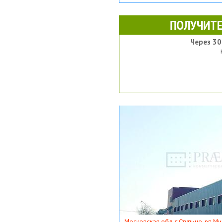
ПОЛУЧИТЕ
Через 30
Московская обл, г Ступино, рп Ми