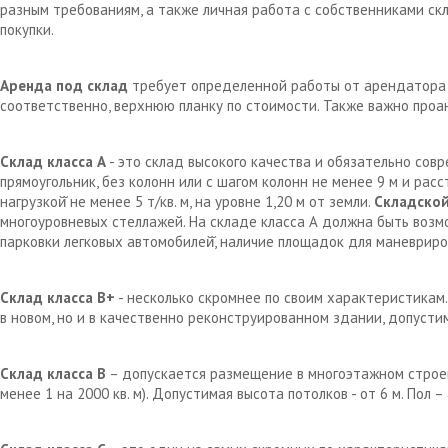
разным требованиям, а также личная работа с собственниками с
покупки.
Аренда под склад
требует определенной работы от арендатора д
соответственно, верхнюю планку по стоимости. Также важно проа
Склад класса А
- это склад высокого качества и обязательно сов
прямоугольник, без колонн или с шагом колонн не менее 9 м и рас
нагрузкой̆ не менее 5 т/кв. м, на уровне 1,20 м от земли.
Складской
многоуровневых стеллажей. На складе класса А должна быть возм
парковки легковых автомобилей̆, наличие площадок для маневрир
Склад класса В+
- несколько скромнее по своим характеристикам.
в новом, но и в качественно реконструированном здании, допустим
Склад класса В
– допускается размещение в многоэтажном строен
менее 1 на 2000 кв. м). Допустимая высота потолков - от 6 м. Пол 