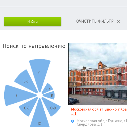
ОЧИСТИТЬ ФИЛЬТР
Поиск по направлению
С
С-З
С-В
В
З
Ю-З
Ю-В
Московская обл, г Пушкино, г Кр
д 1
Московская обл, г Пушкино, г
Ю
Свердлова, д 1