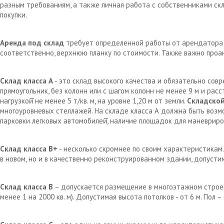
разным требованиям, а также личная работа с собственниками с
покупки.
Аренда под склад
требует определенной работы от арендатора д
соответственно, верхнюю планку по стоимости. Также важно проа
Склад класса А
- это склад высокого качества и обязательно сов
прямоугольник, без колонн или с шагом колонн не менее 9 м и рас
нагрузкой̆ не менее 5 т/кв. м, на уровне 1,20 м от земли.
Складской
многоуровневых стеллажей. На складе класса А должна быть возм
парковки легковых автомобилей̆, наличие площадок для маневрир
Склад класса В+
- несколько скромнее по своим характеристикам.
в новом, но и в качественно реконструированном здании, допустим
Склад класса В
– допускается размещение в многоэтажном строен
менее 1 на 2000 кв. м). Допустимая высота потолков - от 6 м. Пол 