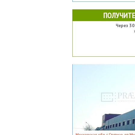
ПОЛУЧИТЕ
Через 30
Московская обл, г Ступино, рп Ми