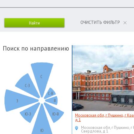
ОЧИСТИТЬ ФИЛЬТР
Поиск по направлению
С
С-З
С-В
В
З
Ю-З
Ю-В
Московская обл, г Пушкино, г Кр
д 1
Московская обл, г Пушкино, г
Ю
Свердлова, д 1