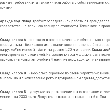
разным требованиям, а также личная работа с собственниками с
покупки.
Аренда под склад
требует определенной работы от арендатора д
соответственно, верхнюю планку по стоимости. Также важно проа
Склад класса А
- это склад высокого качества и обязательно сов
прямоугольник, без колонн или с шагом колонн не менее 9 м и рас
нагрузкой̆ не менее 5 т/кв. м, на уровне 1,20 м от земли.
Складской
многоуровневых стеллажей. На складе класса А должна быть возм
парковки легковых автомобилей̆, наличие площадок для маневрир
Склад класса В+
- несколько скромнее по своим характеристикам.
в новом, но и в качественно реконструированном здании, допустим
Склад класса В
– допускается размещение в многоэтажном строен
менее 1 на 2000 кв. м). Допустимая высота потолков - от 6 м. Пол 