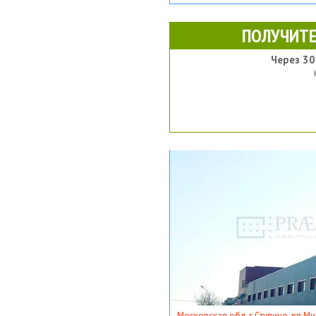
ПОЛУЧИТЕ
Через 30
Московская обл, г Ступино, рп Ми