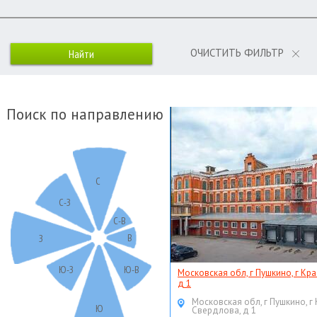
ОЧИСТИТЬ ФИЛЬТР
Поиск по направлению
С
С-З
С-В
В
З
Ю-З
Ю-В
Московская обл, г Пушкино, г Кр
д 1
Московская обл, г Пушкино, г
Ю
Свердлова, д 1