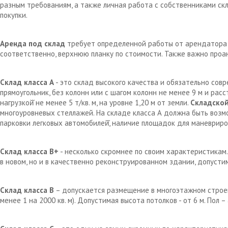
разным требованиям, а также личная работа с собственниками с
покупки.
Аренда под склад
требует определенной работы от арендатора д
соответственно, верхнюю планку по стоимости. Также важно проа
Склад класса А
- это склад высокого качества и обязательно сов
прямоугольник, без колонн или с шагом колонн не менее 9 м и рас
нагрузкой̆ не менее 5 т/кв. м, на уровне 1,20 м от земли.
Складской
многоуровневых стеллажей. На складе класса А должна быть возм
парковки легковых автомобилей̆, наличие площадок для маневрир
Склад класса В+
- несколько скромнее по своим характеристикам.
в новом, но и в качественно реконструированном здании, допустим
Склад класса В
– допускается размещение в многоэтажном строен
менее 1 на 2000 кв. м). Допустимая высота потолков - от 6 м. Пол 