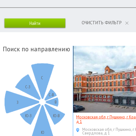
ОЧИСТИТЬ ФИЛЬТР
Поиск по направлению
С
С-З
С-В
В
З
Ю-З
Ю-В
Московская обл, г Пушкино, г Кр
д 1
Московская обл, г Пушкино, г
Ю
Свердлова, д 1