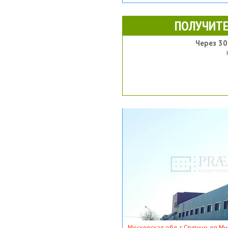
ПОЛУЧИТЕ
Через 30
Московская обл, г Ступино, рп Ми